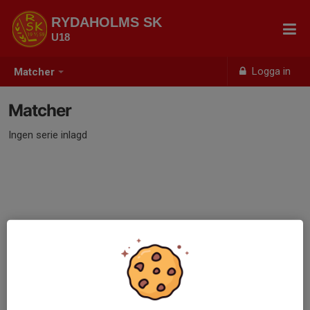
RYDAHOLMS SK
U18
Logga in
Matcher
Matcher
Ingen serie inlagd