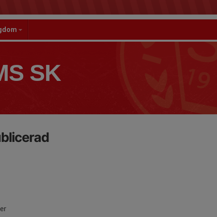
gdom
S SK
blicerad
ter