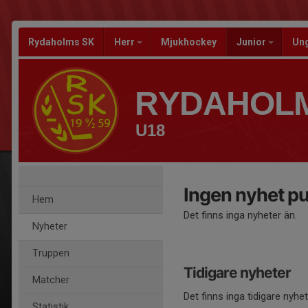
Rydaholms SK
Herr
Mjukhockey
Junior
Un
RYDAHOLM
U18
Ingen nyhet pu
Hem
Det finns inga nyheter än.
Nyheter
Truppen
Tidigare nyheter
Matcher
Det finns inga tidigare nyhe
Statistik