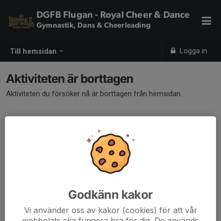
DGFB Flugan - Royal Cheer & Dance
Gymnastik, Dans & Cheerleading
Logga in
Till hemsidan
Aktiviteten är borttagen
Aktiviteten du försöker nå är borttagen från hemsidan.
Godkänn kakor
Vi använder oss av kakor (cookies) för att vår
webbplats ska fungera bra för dig. De används