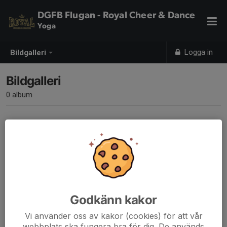
DGFB Flugan - Royal Cheer & Dance
Yoga
Logga in
Bildgalleri
Bildgalleri
0 album
Inga album skapade
Godkänn kakor
Vi använder oss av kakor (cookies) för att vår
webbplats ska fungera bra för dig. De används