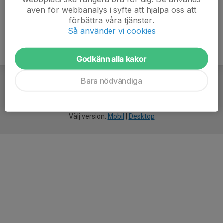
även för webbanalys i syfte att hjälpa oss att
förbättra våra tjänster.
Så använder vi cookies
Godkänn alla kakor
Bara nödvändiga
För
smarta
idrottsföreningar
Välj version:
Mobil
|
Desktop