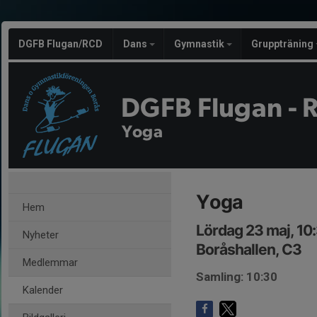
DGFB Flugan/RCD
Dans
Gymnastik
Gruppträning
DGFB Flugan - 
Yoga
Yoga
Hem
Lördag 23 maj, 10
Nyheter
Boråshallen, C3
Medlemmar
Samling: 10:30
Kalender