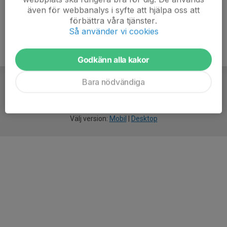
även för webbanalys i syfte att hjälpa oss att
förbättra våra tjänster.
Så använder vi cookies
Godkänn alla kakor
Bara nödvändiga
För
smarta
idrottsföreningar
Välj version:
Mobil
|
Desktop