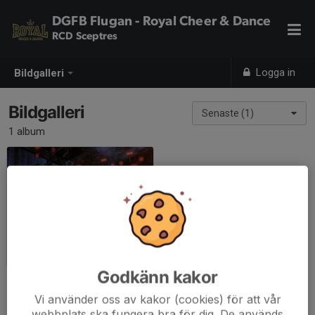
DGFB Flugan - Royal Cheer & Dance
RCD Sceptres
Logga in
Bildgalleri
Bildgalleri
Senaste (1)
1 album
Torsdagskväll i Borås 3/7-25
2025-07-03
|
22 st
Godkänn kakor
Vi använder oss av kakor (cookies) för att vår
webbplats ska fungera bra för dig. De används