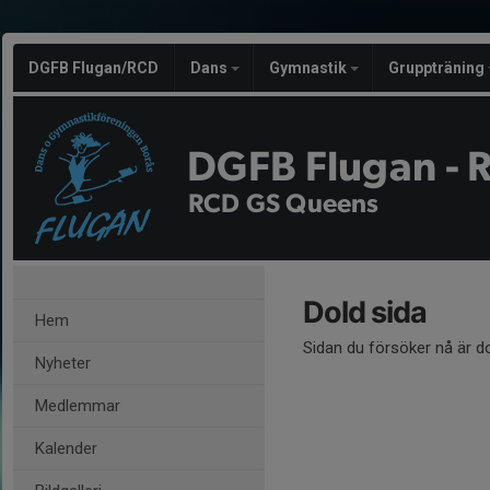
DGFB Flugan/RCD
Dans
Gymnastik
Gruppträning
DGFB Flugan - 
RCD GS Queens
Dold sida
Hem
Sidan du försöker nå är d
Nyheter
Medlemmar
Kalender