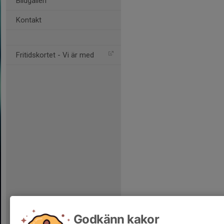
Bildgalleri
Kontakt
Fritidskortet - Vi är med
Godkänn kakor