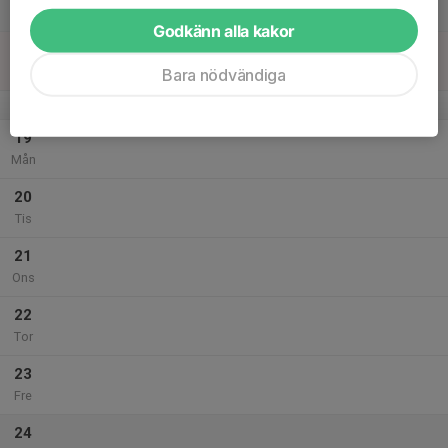
Lör
Godkänn alla kakor
18
Sön
Bara nödvändiga
v.43
19
Mån
20
Tis
21
Ons
22
Tor
23
Fre
24