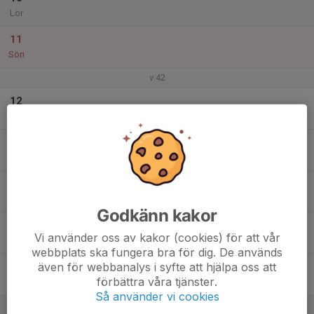
Lör
11
Sön
v.42
12
Mån
13
Tis
14
Ons
Godkänn kakor
15
Vi använder oss av kakor (cookies) för att vår
Tor
webbplats ska fungera bra för dig. De används
även för webbanalys i syfte att hjälpa oss att
16
förbättra våra tjänster.
Fre
Så använder vi cookies
17