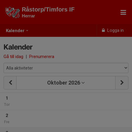
Råstorp/Timfors IF
Herrar
Logga in
Kalender
Kalender
Gå till idag
|
Prenumerera
Oktober 2026
1
Tor
2
Fre