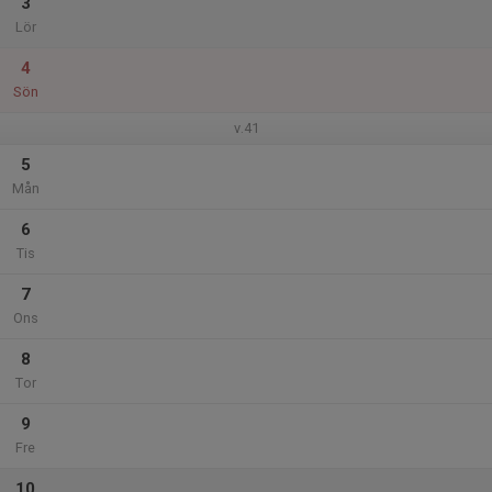
3
Lör
4
Sön
v.41
5
Mån
6
Tis
7
Ons
8
Tor
9
Fre
10