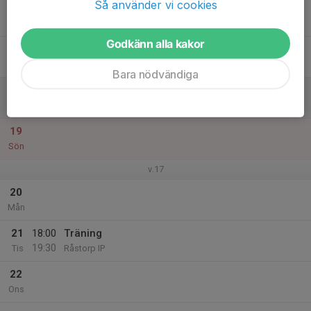
Så använder vi cookies
16
18:00
Träning
19:30
Tor
Råstorp IP
Godkänn alla kakor
17
Fre
Bara nödvändiga
18
Lör
19
Sön
v.17
20
Mån
21
18:00
Träning
19:30
Tis
Råstorp IP
22
Ons