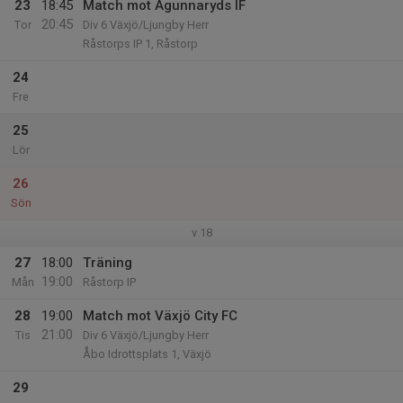
23
18:45
Match mot Agunnaryds IF
20:45
Tor
Div 6 Växjö/Ljungby Herr
Råstorps IP 1, Råstorp
24
Fre
25
Lör
26
Sön
v.18
27
18:00
Träning
19:00
Mån
Råstorp IP
28
19:00
Match mot Växjö City FC
21:00
Tis
Div 6 Växjö/Ljungby Herr
Åbo Idrottsplats 1, Växjö
29