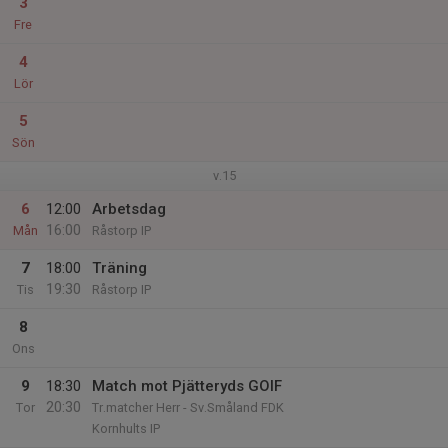
3
Fre
4
Lör
5
Sön
v.15
6
12:00
Arbetsdag
16:00
Mån
Råstorp IP
7
18:00
Träning
19:30
Tis
Råstorp IP
8
Ons
9
18:30
Match mot Pjätteryds GOIF
20:30
Tor
Tr.matcher Herr - Sv.Småland FDK
Kornhults IP