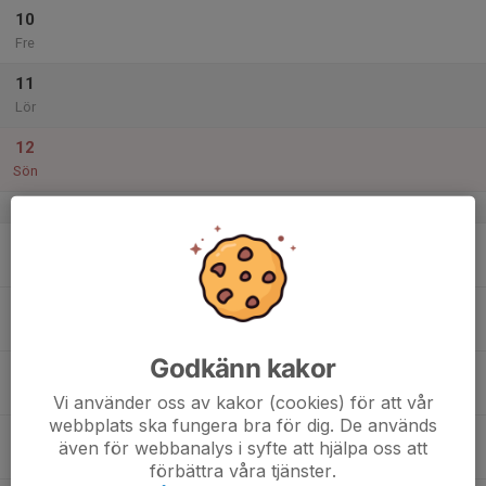
10
Fre
11
Lör
12
Sön
v.16
13
Mån
14
18:00
Träning
19:30
Tis
Råstorp IP
Godkänn kakor
20:00
Spelarmöte
21:00
Råstorp IP
Vi använder oss av kakor (cookies) för att vår
webbplats ska fungera bra för dig. De används
15
även för webbanalys i syfte att hjälpa oss att
Ons
förbättra våra tjänster.