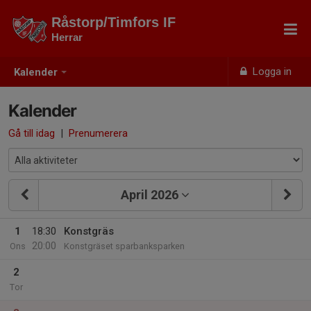
Råstorp/Timfors IF
Herrar
Logga in
Kalender
Kalender
Gå till idag
|
Prenumerera
April 2026
1
18:30
Konstgräs
20:00
Ons
Konstgräset sparbanksparken
2
Tor