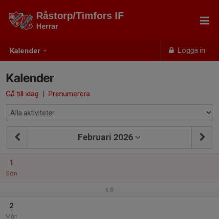
Råstorp/Timfors IF
Herrar
Logga in
Kalender
Kalender
Gå till idag
|
Prenumerera
Februari 2026
1
Sön
v.6
2
Mån