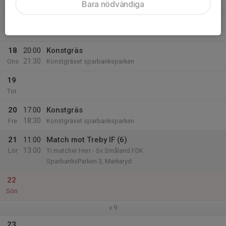
Mån
Bara nödvändiga
17
Tis
18
20:00
Konstgräs
21:30
Ons
Konstgräset sparbanksparken
19
Tor
20
17:00
Konstgräs
18:30
Fre
Konstgräset sparbanksparken
21
11:00
Match mot Treby IF (6)
13:00
Lör
Tr.matcher Herr - Sv.Småland FDK
SparbanksParken 3, Markaryd
22
Sön
v.9
23