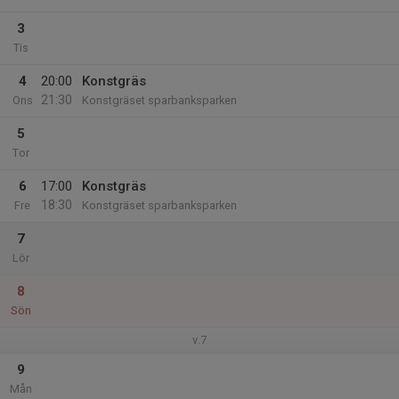
3
Tis
4
20:00
Konstgräs
21:30
Ons
Konstgräset sparbanksparken
5
Tor
6
17:00
Konstgräs
18:30
Fre
Konstgräset sparbanksparken
7
Lör
8
Sön
v.7
9
Mån