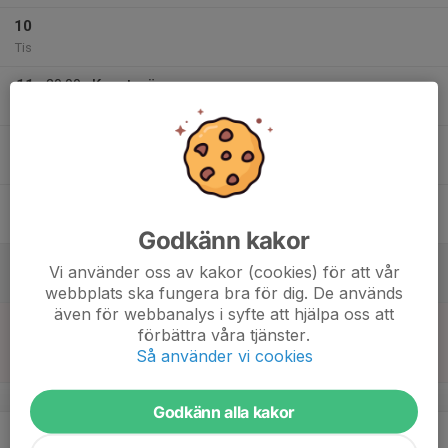
10
Tis
11
20:00
Konstgräs
21:30
Ons
Konstgräset sparbanksparken
12
Tor
13
17:00
Konstgräs
18:30
Fre
Konstgräset sparbanksparken
Godkänn kakor
14
Vi använder oss av kakor (cookies) för att vår
Lör
webbplats ska fungera bra för dig. De används
även för webbanalys i syfte att hjälpa oss att
15
15:00
Match mot Vittsjö GIK
förbättra våra tjänster.
17:00
Sön
Tr.matcher Herr - Sv.Småland FDK
Så använder vi cookies
SparbanksParken 3, Markaryd
v.8
Godkänn alla kakor
16