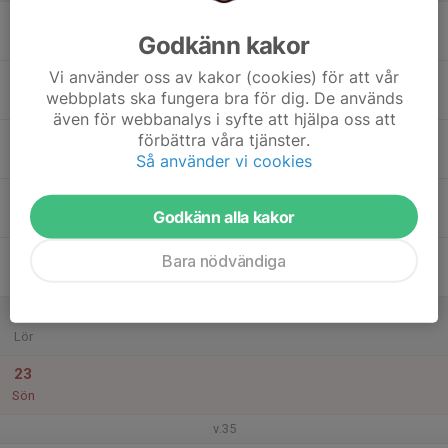
17
18:00
Fotbollsträning
Godkänn kakor
19:00
Mån
Hälsans Hus
Vi använder oss av kakor (cookies) för att vår
18
webbplats ska fungera bra för dig. De används
Tis
även för webbanalys i syfte att hjälpa oss att
19
18:00
Fotbollsträning
förbättra våra tjänster.
19:30
Så använder vi cookies
Ons
Hälsans Hus
20
Godkänn alla kakor
Tor
21
Bara nödvändiga
Fre
22
Lör
23
Sön
v.35