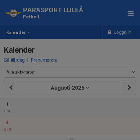
PARASPORT LULEÅ
Fotboll
Logga in
Kalender
Kalender
Gå till idag
|
Prenumerera
Augusti 2026
1
Lör
2
Sön
v.32