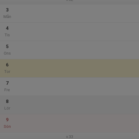
3
Mån
4
Tis
5
Ons
6
Tor
7
Fre
8
Lör
9
Sön
v.33