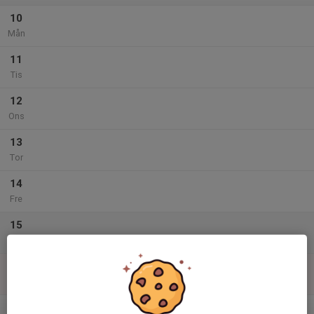
10
Mån
11
Tis
12
Ons
13
Tor
14
Fre
15
Lör
16
Sön
v.34