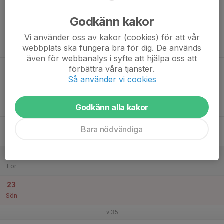
17
Godkänn kakor
Mån
Vi använder oss av kakor (cookies) för att vår
18
webbplats ska fungera bra för dig. De används
Tis
även för webbanalys i syfte att hjälpa oss att
19
förbättra våra tjänster.
Ons
Så använder vi cookies
20
Godkänn alla kakor
Tor
21
Bara nödvändiga
Fre
22
Lör
23
Sön
v.35