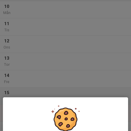
10
Mån
11
Tis
12
Ons
13
Tor
14
Fre
15
Lör
16
Sön
v.34