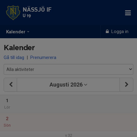
NÄSSJÖ IF
U 19
Logga in
Kalender
Kalender
Gå till idag
|
Prenumerera
Augusti 2026
1
Lör
2
Sön
v.32