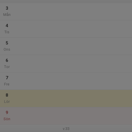
3
Mån
4
Tis
5
Ons
6
Tor
7
Fre
8
Lör
9
Sön
v.33