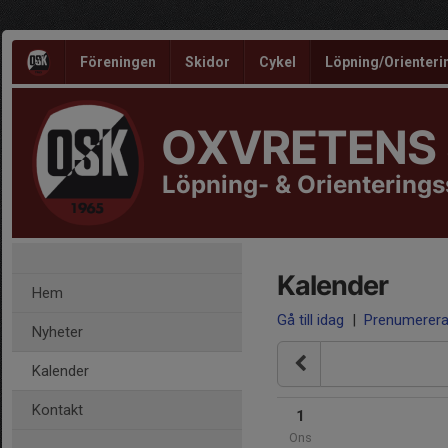
Föreningen
Skidor
Cykel
Löpning/Orienteri
OXVRETENS
Löpning- & Orientering
Kalender
Hem
Gå till idag
|
Prenumerer
Nyheter
Kalender
Kontakt
1
Ons