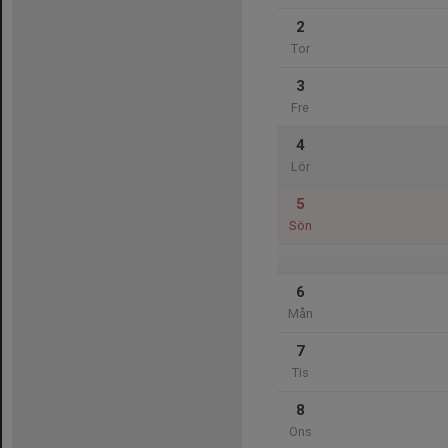
2
Tor
3
Fre
4
Lör
5
Sön
6
Mån
7
Tis
8
Ons