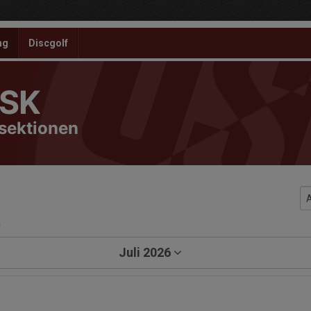
ng
Discgolf
 SK
ssektionen
a
Juli 2026