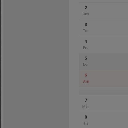
2
Ons
3
Tor
4
Fre
5
Lör
6
Sön
7
Mån
8
Tis