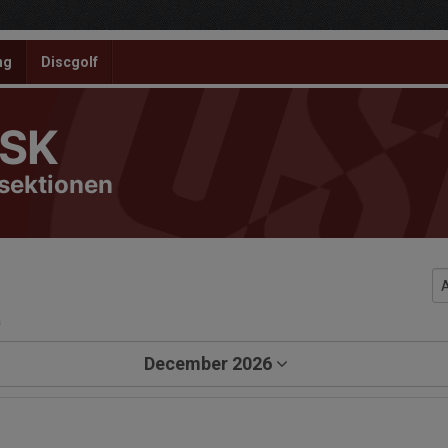
ng
Discgolf
 SK
ssektionen
a
December 2026