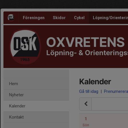
Föreningen
Skidor
Cykel
Löpning/Orienteri
OXVRETENS
Löpning- & Orientering
Kalender
Hem
Gå till idag
|
Prenumerer
Nyheter
Kalender
Kontakt
1
Sön