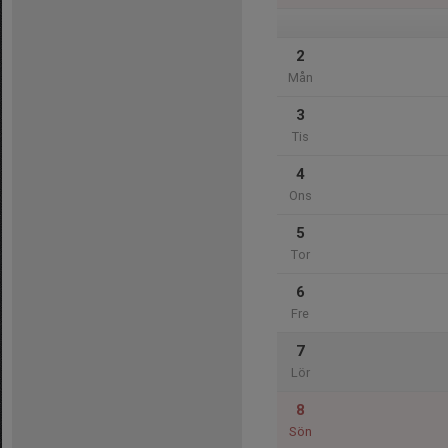
2
Mån
3
Tis
4
Ons
5
Tor
6
Fre
7
Lör
8
Sön