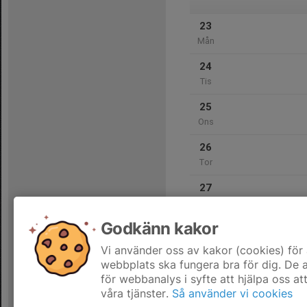
23
Mån
24
Tis
25
Ons
26
Tor
27
Fre
Godkänn kakor
28
Lör
Vi använder oss av kakor (cookies) för 
webbplats ska fungera bra för dig. De
för webbanalys i syfte att hjälpa oss at
våra tjänster.
Så använder vi cookies