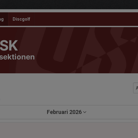
ng
Discgolf
 SK
ssektionen
a
Februari 2026