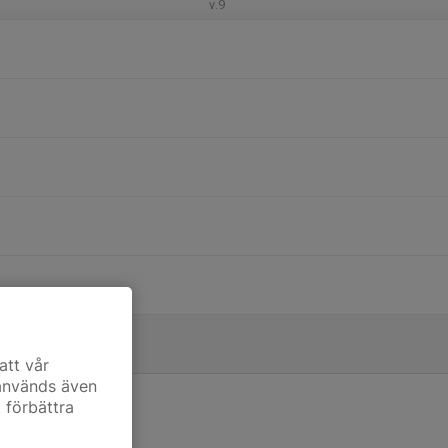
v.9
att vår
 används även
t förbättra