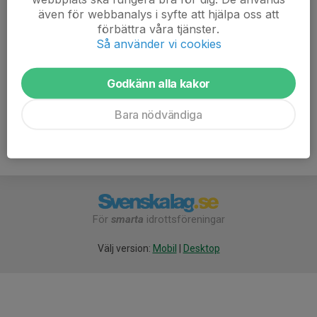
Kontaktperson saknas
även för webbanalys i syfte att hjälpa oss att
förbättra våra tjänster.
Så använder vi cookies
Herrar
1 st
Godkänn alla kakor
Herrar
Bara nödvändiga
För
smarta
idrottsföreningar
Välj version:
Mobil
|
Desktop