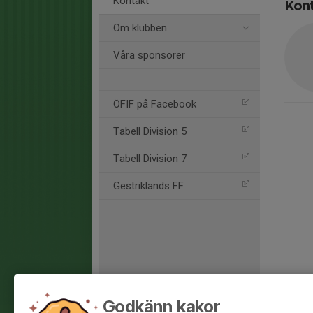
Kontakt
Kon
Om klubben
Våra sponsorer
ÖFIF på Facebook
Tabell Division 5
Tabell Division 7
Gestriklands FF
Godkänn kakor