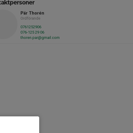
taktpersoner
Pär Thorén
Ordförande
0761252906
076-125 29 06
thoren.par@gmail.com