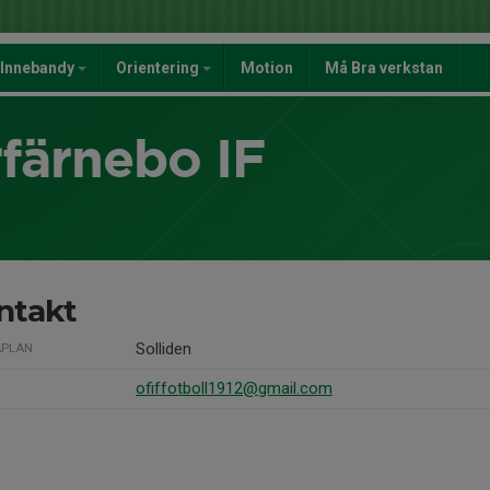
Innebandy
Orientering
Motion
Må Bra verkstan
färnebo IF
ntakt
Solliden
PLAN
ofiffotboll1912@gmail.com