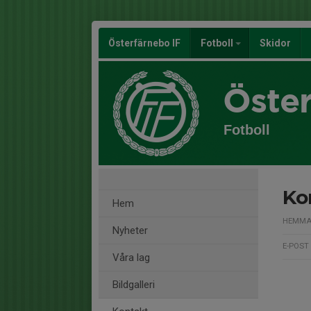
Österfärnebo IF
Fotboll
Skidor
Öster
Fotboll
Ko
Hem
HEMMA
Nyheter
E-POST
Våra lag
Bildgalleri