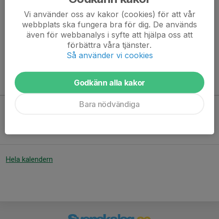
20 maj Berrek, Anna och Jimmy Cederstrand
Vi använder oss av kakor (cookies) för att vår
27 maj Bäckebo, Cariin Eriksson och Lena Persson
webbplats ska fungera bra för dig. De används
3 juni Oppsjön, Sågviken, Ann-Mari och Göran Olsson
även för webbanalys i syfte att hjälpa oss att
10 juni Kräbäck,...
förbättra våra tjänster.
Läs mer
Så använder vi cookies
Godkänn alla kakor
Kommande aktiviteter
Bara nödvändiga
Inga aktiviteter inbokade
Hela kalendern