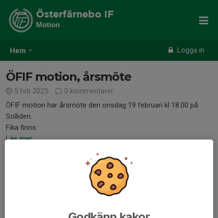
Österfärnebo IF
Motion
Logga in
Hem
ÖFIF motion, årsmöte
5 feb 2025
0 kommentarer
ÖFIF motion har årsmöte den onsdag 19 februari kl 18.00 på
Solliden.
Fika finns.
Läs mer
Kalender för de 5 första
naturstigarna
11 maj 2024
0 kommentarer
13 maj Granön, Gysinge, Inga-Lill Gavell och Sophia Malm
Godkänn kakor