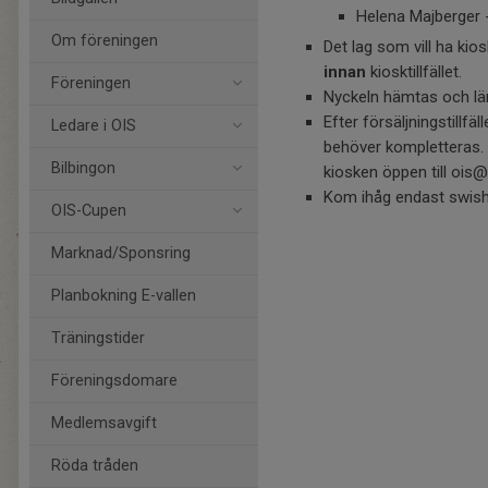
Helena Majberger 
Om föreningen
Det lag som vill ha kio
innan
kiosktillfället.
Föreningen
Nyckeln hämtas och l
Efter försäljningstillf
Ledare i OIS
behöver kompletteras. L
Bilbingon
kiosken öppen till ois@
Kom ihåg endast swish, 
OIS-Cupen
Marknad/Sponsring
Planbokning E-vallen
Träningstider
Föreningsdomare
Medlemsavgift
Röda tråden