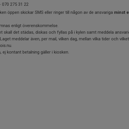
- 070 275 31 22
sken öppen skickar SMS eller ringer till någon av de ansvariga
minst 
ämnas enligt överenskommelse.
ället skall det städas, diskas och fyllas på i kylen samt meddela ansva
aget meddelar även, per mail, vilken dag, mellan vilka tider och vilke
ois.nu.
ej kontant betalning gäller i kiosken.