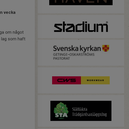
en vecka
riga om något
t lag som haft