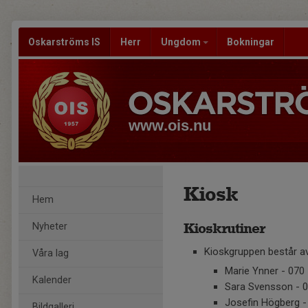
Oskarströms IS
Herr
Ungdom
Bokningar
www.ois.nu
Kiosk
Hem
Kioskrutiner
Nyheter
Kioskgruppen består av
Våra lag
Marie Ynner - 070
Kalender
Sara Svensson - 0
Josefin Högberg -
Bildgalleri