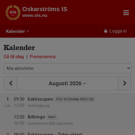
Oskarströms IS
www.ois.nu
Logga in
Kalender
Kalender
Gå till idag
|
Prenumerera
Augusti 2026
1
09:30
Eskilscupen
F12-13 (födda 2012-13)
15:00
Lör
Helsingborg
12:00
Bilbingo
Herr
16:30
Oskarström Bilbingoarena
2
08:00
Eskilscupen - Tider oklart