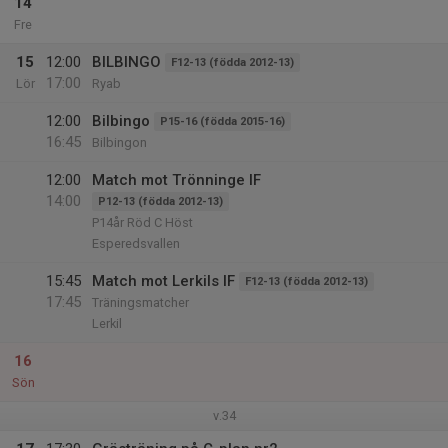
14
Fre
15
12:00
BILBINGO
F12-13 (födda 2012-13)
17:00
Lör
Ryab
12:00
Bilbingo
P15-16 (födda 2015-16)
16:45
Bilbingon
12:00
Match mot Trönninge IF
14:00
P12-13 (födda 2012-13)
P14år Röd C Höst
Esperedsvallen
15:45
Match mot Lerkils IF
F12-13 (födda 2012-13)
17:45
Träningsmatcher
Lerkil
16
Sön
v.34