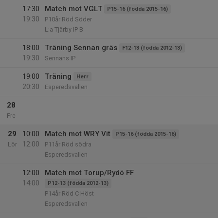
17:30
Match mot VGLT
P15-16 (födda 2015-16)
19:30
P10år Röd Söder
L:a Tjärby IP B
18:00
Träning Sennan gräs
F12-13 (födda 2012-13)
19:30
Sennans IP
19:00
Träning
Herr
20:30
Esperedsvallen
28
Fre
29
10:00
Match mot WRY Vit
P15-16 (födda 2015-16)
12:00
Lör
P11år Röd södra
Esperedsvallen
12:00
Match mot Torup/Rydö FF
14:00
P12-13 (födda 2012-13)
P14år Röd C Höst
Esperedsvallen