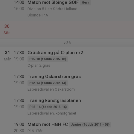
14:00
Match mot Slöinge GOIF
Herr
16:00
Division 5 Herr Södra Halland
Slöinge IP A
30
Sön
v.36
31
17:30
Grästräning på C-plan nr2
19:00
Mån
F15-18 (födda 2015-18)
C-plan 2 gräs
17:30
Träning Oskarström gräs
19:00
F12-13 (födda 2012-13)
Esperedsvallen Oskarström
17:30
Träning konstgräsplanen
19:00
P15-16 (födda 2015-16)
Esperedsvallen, konstgräset
19:00
Match mot HGH FC
Junior (födda 2011 - 08)
20:30
P16-17år