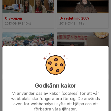
OIS-cupen
U-avslutning 2009
2013-03-19
|
10 st
2013-03-18
|
18 st
50-års jubileum 2007
Blandat
2013-03-18
|
5 st
2013-03-18
|
1 st
Godkänn kakor
Vi använder oss av kakor (cookies) för att vår
webbplats ska fungera bra för dig. De används
även för webbanalys i syfte att hjälpa oss att
förbättra våra tjänster.