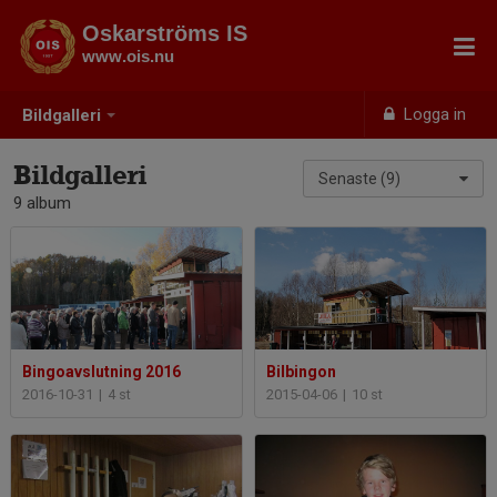
Oskarströms IS
www.ois.nu
Logga in
Bildgalleri
Bildgalleri
Senaste (9)
9 album
Bingoavslutning 2016
Bilbingon
2016-10-31
|
4 st
2015-04-06
|
10 st