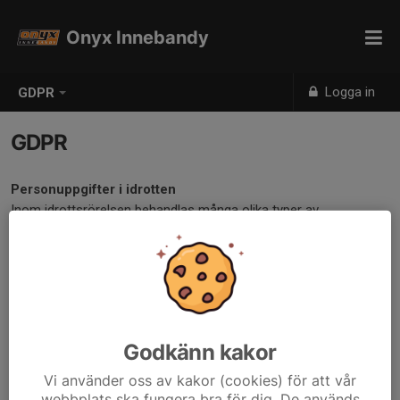
Onyx Innebandy
Logga in
GDPR
GDPR
Personuppgifter i idrotten
Inom idrottsrörelsen behandlas många olika typer av
personuppgifter för att vardagen ska fungera. Från 25 maj 2018
gäller EU:s nya dataskyddsförordning (GDPR) som innebär ett
stärkt skydd för enskildas personliga integritet och ställer
hårdare krav på hur personuppgifter får behandlas
Läs mer här....
Godkänn kakor
Vi använder oss av kakor (cookies) för att vår
webbplats ska fungera bra för dig. De används