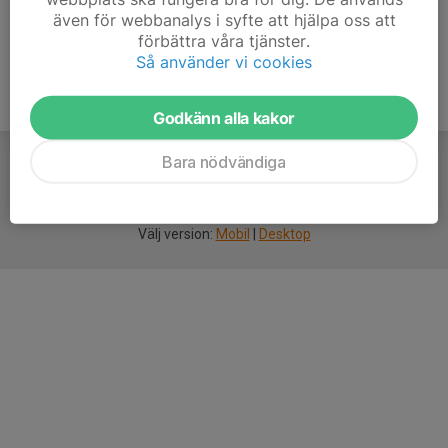
även för webbanalys i syfte att hjälpa oss att
förbättra våra tjänster.
Så använder vi cookies
Godkänn alla kakor
Bara nödvändiga
För
smarta
idrottsföreningar
Välj version:
Mobil
|
Desktop