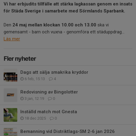
Vi har erbjudits tillfälle att stärka lagkassan genom en insats
för Städa Sverige i samarbete med Sörmlands Sparbank.
Den
24 maj mellan klockan 10.00 och 13.00
ska vi
gemensamt - barn och vuxna - genomföra ett städuppdrag...
Läs mer
Fler nyheter
Dags att sälja smakrika kryddor
6 feb, 15:13
4
Redovisning av Bingolotter
3 jan, 12:19
0
Inställd match mot Gnesta
18 dec 2025
0
Bemanning vid Distriktlags-SM 2-6 jan 2026