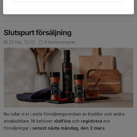
Leverans och restnotering
Läs mer
Slutspurt försäljning
23 feb, 12:13
0 kommentarer
Nu rullar vi in i sista försäljningsveckan av kryddor och andra
smaksättare. Ni behöver
slutföra
och
registrera
era
försäljningar i
senast nästa måndag, den 2 mars.