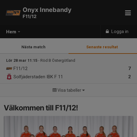
Onyx Innebandy
F11/12
Logga in
Hem
Nästa match
Senaste resultat
Lör 28 mar 11:15
- Röd B Östergötland
F11/12
7
Solfjäderstaden IBK F 11
2
Visa tabeller
Välkommen till F11/12!