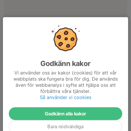
Godkänn kakor
Vi använder oss av kakor (cookies) för att vår
webbplats ska fungera bra för dig. De används
även för webbanalys i syfte att hjälpa oss att
förbättra våra tjänster.
Så använder vi cookies
Grattis till en lyckad försäljning! Tjejerna fick genom denna
omgång in ytterligare strax över 6 000 kr till lagkassan.
Godkänn alla kakor
Tillsammans med höstens försäljning har vi fått ihop 20 000
kr. Bra jobbat!
Bara nödvändiga