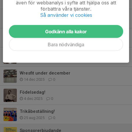
även för webbanalys i syfte att hjälpa oss att
10 mar, 10:40
0
förbättra våra tjänster.
Så använder vi cookies
Vaccinera klubben mot doping
4 mar, 19:53
0
Godkänn alla kakor
Soft Touch Open
3 feb, 11:01
0
Bara nödvändiga
Nya klubbkäder från Craft
2 jan, 11:40
0
Wresfit under december
14 dec 2025
0
Födelsedag!
4 dec 2025
0
Trikåbeställning!
25 aug 2025
0
Sponsorerbjudande