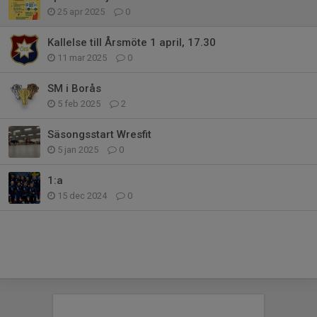
25 apr 2025
0
Kallelse till Årsmöte 1 april, 17.30
11 mar 2025
0
SM i Borås
5 feb 2025
2
Säsongsstart Wresfit
5 jan 2025
0
1:a
15 dec 2024
0