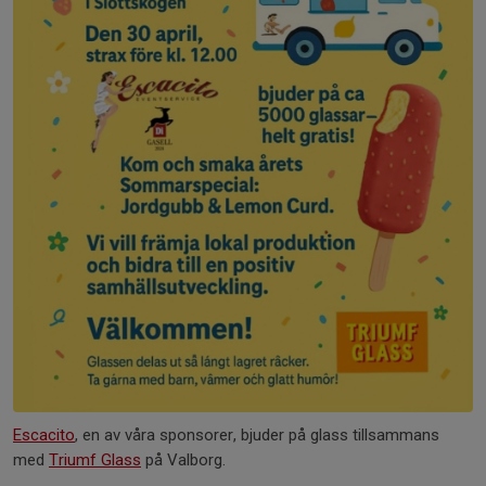
Escacito
, en av våra sponsorer, bjuder på glass tillsammans
med
Triumf Glass
på Valborg.