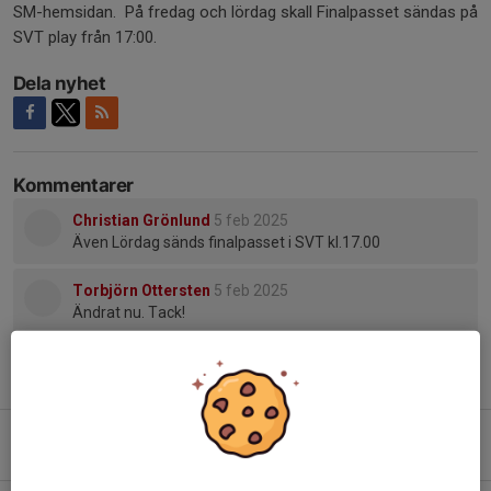
SM-hemsidan. På fredag och lördag skall Finalpasset sändas på
SVT play från 17:00.
Dela nyhet
Kommentarer
Christian Grönlund
5 feb 2025
Även Lördag sänds finalpasset i SVT kl.17.00
Torbjörn Ottersten
5 feb 2025
Ändrat nu. Tack!
Tidigare nyheter
ÖIS-dagen
4 jul, 11:47
0