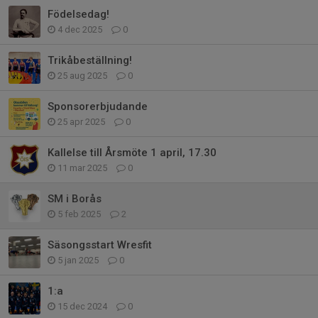
Födelsedag!
4 dec 2025
0
Trikåbeställning!
25 aug 2025
0
Sponsorerbjudande
25 apr 2025
0
Kallelse till Årsmöte 1 april, 17.30
11 mar 2025
0
SM i Borås
5 feb 2025
2
Säsongsstart Wresfit
5 jan 2025
0
1:a
15 dec 2024
0