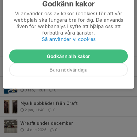
Godkänn kakor
Unga Ledare
21 maj, 11:00
0
Vi använder oss av kakor (cookies) för att vår
webbplats ska fungera bra för dig. De används
Ny Web-shop för ÖIS-kläder
även för webbanalys i syfte att hjälpa oss att
12 mar, 12:43
0
förbättra våra tjänster.
Så använder vi cookies
Kallelse till Årsmöte 31 mars, 18.00
10 mar, 10:40
0
Godkänn alla kakor
Vaccinera klubben mot doping
Bara nödvändiga
4 mar, 19:53
0
Soft Touch Open
3 feb, 11:01
0
Nya klubbkäder från Craft
2 jan, 11:40
0
Wresfit under december
14 dec 2025
0