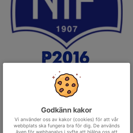
Nu har vi Instagram!!! 🎉
Gå gärna in och följ oss och vår framfart på:
https://www.instagram.com/norsborgsif_p2016
/Team2016
Godkänn kakor
Dela nyhet
Vi använder oss av kakor (cookies) för att vår
webbplats ska fungera bra för dig. De används
även för webbanalys i syfte att hjälpa oss att