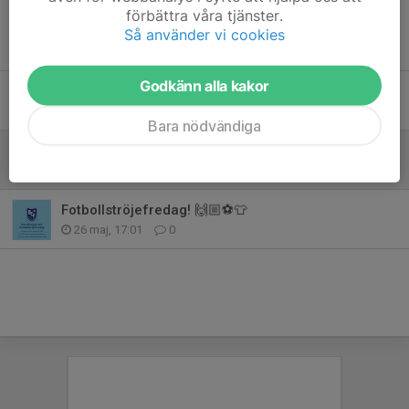
förbättra våra tjänster.
Så använder vi cookies
Tidigare nyheter
Godkänn alla kakor
Trevlig Nationaldag!!! 🇸🇪🇸🇪🇸🇪
6 jun, 13:21
0
Bara nödvändiga
P2016 Följ oss på Insta! 🎉
2 jun, 11:26
0
Fotbollströjefredag! 🙌🏼⚽️👕
26 maj, 17:01
0