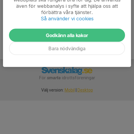
även för webbanalys i syfte att hjälpa oss att
förbättra våra tjänster.
1:a pris 200 kr
Så använder vi cookies
2:a pris 100 kr
3:e pris 50 kr
Godkänn alla kakor
Bara nödvändiga
För
smarta
idrottsföreningar
Välj version:
Mobil
|
Desktop