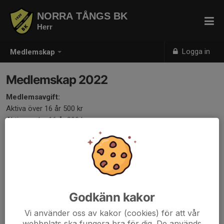
NORRA TÅNGS BK
Herr
Logga in
Medlemskap
Medlemskap 2022
Medlemsavgift:
Aktiva över 16 år 500 kr
Aktiva under 16 år 200 kr
Övriga 100 kr
Avgifterna betalas till:
Bankgiro:
5374-9669
Vid betalning ange namn och telefonnummer.
Godkänn kakor
Som medlem deltar du i medlemslotteriet med det
medlems-/lottnummer som står på kalendern du får. Tre vinster
Vi använder oss av kakor (cookies) för att vår
webbplats ska fungera bra för dig. De används
dras per månad och redovisas på hemsidan i januari 2023: