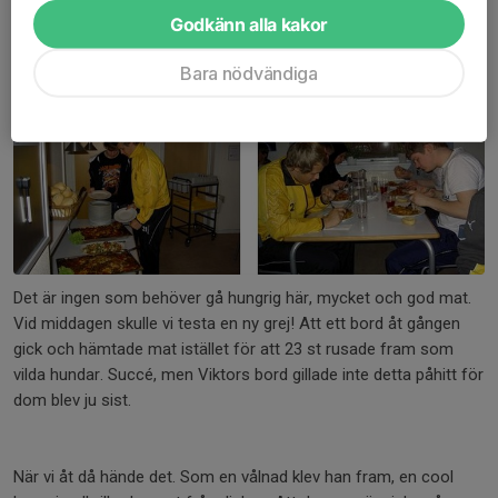
matchen till seger. Det pratades på läktaren att man kunde
Godkänn alla kakor
jämföra denna vändning med som när Sverige vände 1-5 till 6-5-
seger mot Finland i hockey-VM.
Bara nödvändiga
Det är ingen som behöver gå hungrig här, mycket och god mat.
Vid middagen skulle vi testa en ny grej! Att ett bord åt gången
gick och hämtade mat istället för att 23 st rusade fram som
vilda hundar. Succé, men Viktors bord gillade inte detta påhitt för
dom blev ju sist.
När vi åt då hände det. Som en vålnad klev han fram, en cool