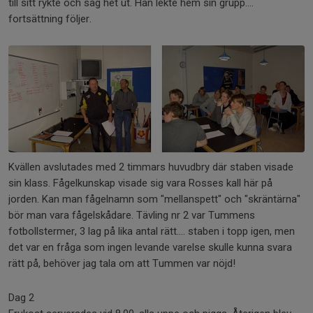
till sitt rykte och såg het ut. Han lekte hem sin grupp....
fortsättning följer.
Kvällen avslutades med 2 timmars huvudbry där staben visade
sin klass. Fågelkunskap visade sig vara Rosses kall här på
jorden. Kan man fågelnamn som "mellanspett" och "skräntärna"
bör man vara fågelskådare. Tävling nr 2 var Tummens
fotbollstermer, 3 lag på lika antal rätt.... staben i topp igen, men
det var en fråga som ingen levande varelse skulle kunna svara
rätt på, behöver jag tala om att Tummen var nöjd!
Dag 2