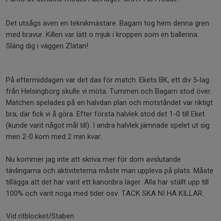
Det utsågs även en teknikmästare. Bagarn tog hem denna gren
med bravur. Killen var lätt o mjuk i kroppen som en ballerina.
Släng dig i väggen Zlatan!
På eftermiddagen var det dax för match. Ekets BK, ett div 5-lag
från Helsingborg skulle vi möta. Tummen och Bagarn stod över.
Matchen spelades på en halvdan plan och motståndet var riktigt
bra, där fick vi å göra. Efter första halvlek stod det 1-0 till Eket
(kunde varit något mål till). I andra halvlek jämnade spelet ut sig
men 2-0 kom med 2 min kvar.
Nu kommer jag inte att skriva mer för dom avslutande
tävlingarna och aktiviteterna måste man uppleva på plats. Måste
tillägga att det har varit ett kanonbra läger. Alla har ställt upp till
100% och varit noga med tider osv. TACK SKA NI HA KILLAR.
Vid ritblocket/Staben