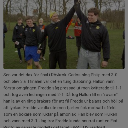
Sen var det dax för final i Rövkrok. Carlos slog Philip med 3-0
och blev 3:a. I finalen var det en tung drabbning. Hallon vann
första omgången. Fredde såg pressad ut men kvitterade till 1-1
och tog även ledningen med 2-1. Då tog Hallon till en "rövare"
han la av en riktig brakare för att få Fredde ur balans och höll på
att lyckas. Fredde var illa ute men fjärten fick motsatt effekt,
som en boxare som luktar på amoniak. Han blev som Hulken
och vann med 3-1. Jag tror Fredde kunde snurrat runt en Fiat
Punto av senaste modell i det läget. GRATTIS Fredde!!