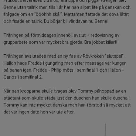
Frukost serverades vid 8.00, alla uppe och pigga. Återigen blev
Benne utan tallrik men tills i år har han slipat lite på danskan och
frågade om en "öööhhh skål". Mattanten fattade det dova lätet
och fixade en tallrik. Du börjar bli världsvan nu Benne!
Träningen på förmiddagen innehöll avslut + redovisning av
grupparbete som var mycket bra gjorda. Bra jobbat killar!!
Träningen avslutades med en ny fas av Rövkroken "slutspel".
Hallon hade Fredde i gungning men efter massage var kungen
på banan igen. Fredde - Philip möts i semifinal 1 och Hallon -
Carlos i semifinal 2.
När sen kropparna skulle tvagas blev Tommy påhoppad av en
städtant som skulle städa just den duschen han skulle duscha i.
Tommy kan inte mycket danska men han förstod så mycket att
det var ingen date hon var ute efter.