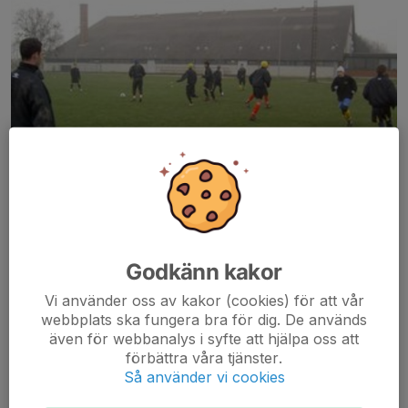
Godkänn kakor
Mat, vila och sen var det dax för ny träning. Överflyttningar och
positionsspel stod på programmet.
Vi använder oss av kakor (cookies) för att vår
webbplats ska fungera bra för dig. De används
även för webbanalys i syfte att hjälpa oss att
Dax för semifinaler i "kroken". Fredde dunkade Philip som om det
förbättra våra tjänster.
vore en påse bomull. I semi 2 fick vi se årets upphämtning.
Så använder vi cookies
Hallon var uträknad mot Carlos men på nio vände Hallon