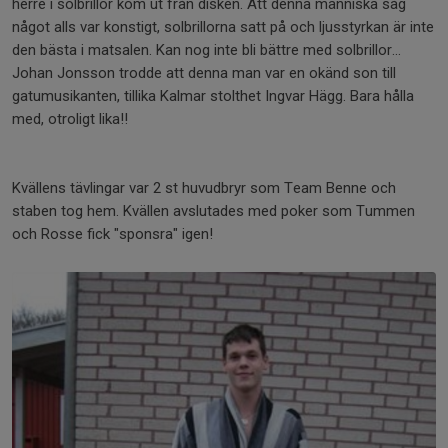
herre i solbrillor kom ut från disken. Att denna människa såg
något alls var konstigt, solbrillorna satt på och ljusstyrkan är inte
den bästa i matsalen. Kan nog inte bli bättre med solbrillor...
Johan Jonsson trodde att denna man var en okänd son till
gatumusikanten, tillika Kalmar stolthet Ingvar Hägg. Bara hålla
med, otroligt lika!!
Kvällens tävlingar var 2 st huvudbryr som Team Benne och
staben tog hem. Kvällen avslutades med poker som Tummen
och Rosse fick "sponsra" igen!