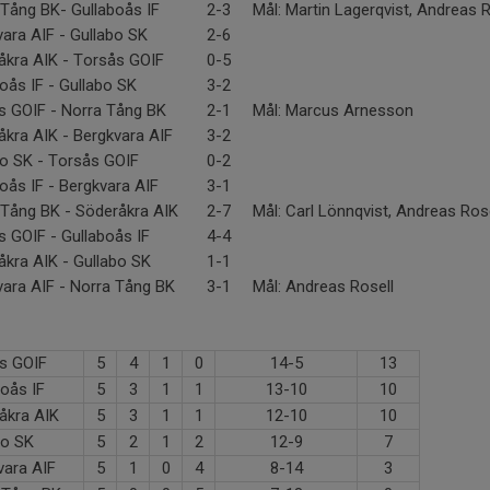
 Tång BK- Gullaboås IF
2-3
Mål: Martin Lagerqvist, Andreas R
ara AIF - Gullabo SK
2-6
åkra AIK - Torsås GOIF
0-5
oås IF - Gullabo SK
3-2
s GOIF - Norra Tång BK
2-1
Mål: Marcus Arnesson
åkra AIK - Bergkvara AIF
3-2
bo SK - Torsås GOIF
0-2
oås IF - Bergkvara AIF
3-1
 Tång BK - Söderåkra AIK
2-7
Mål: Carl Lönnqvist, Andreas Rose
s GOIF - Gullaboås IF
4-4
åkra AIK - Gullabo SK
1-1
vara AIF - Norra Tång BK
3-1
Mål: Andreas Rosell
s GOIF
5
4
1
0
14-5
13
boås IF
5
3
1
1
13-10
10
åkra AIK
5
3
1
1
12-10
10
bo SK
5
2
1
2
12-9
7
vara AIF
5
1
0
4
8-14
3