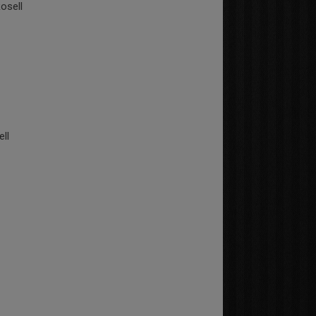
osell
ll