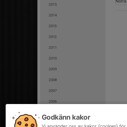
Norra
2015
2014
2013
2012
2011
2010
2009
2008
2007
2006
2005
Godkänn kakor
Träningsläger
Vi använder oss av kakor (cookies) för 