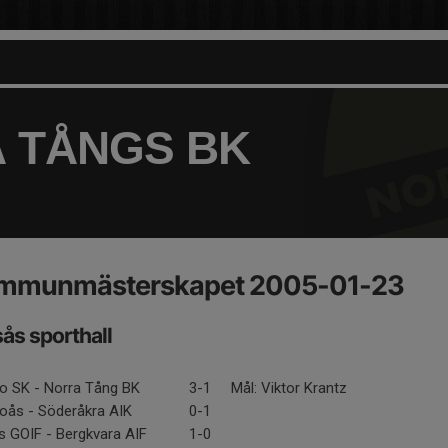
 TÅNGS BK
mmunmästerskapet 2005-01-23
ås sporthall
bo SK - Norra Tång BK
3-1
Mål: Viktor Krantz
boås - Söderåkra AIK
0-1
s GOIF - Bergkvara AIF
1-0