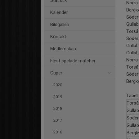
Statistik
Norra
Bergkv
Kalender
Söder
Gullab
Bildgalleri
Torså
Kontakt
Söder
Gulla
Medlemskap
Gullab
Norra
Flest spelade matcher
Torså
Cuper
Söder
Bergk
2020
Tabell
2019
Torså
2018
Gulla
Söder
2017
Gulla
2016
Bergk