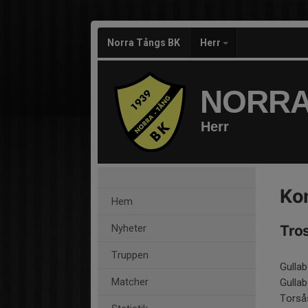
Norra Tångs BK
Herr
NORRA
Herr
Ko
Hem
Nyheter
Tros
Truppen
Gulla
Matcher
Gulla
Torså