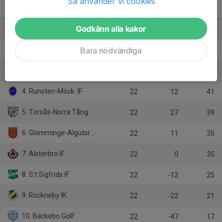
Så använder vi cookies
Div 5 SÖ Herr
M
+/-
P
Godkänn alla kakor
1. IFK Påryd
22
51
57
Bara nödvändiga
2. Football Primetime FC
22
37
42
3. Möre BK
22
24
42
4. Runsten-Möck. IF
22
12
41
5. Torsås-Norra Tång
22
27
39
6. Glömminge-Algutsrums IF
22
11
35
7. Alsterbro IF
22
0
35
8. S:t Sigfrids IF
22
-12
25
9. Rockneby IK
22
-22
21
10. Bäckebo GoIF
22
-47
17