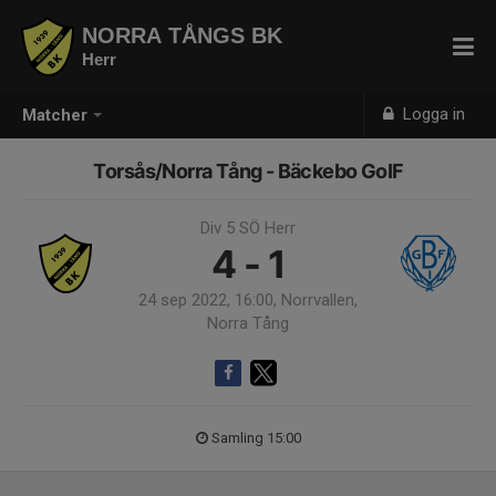
NORRA TÅNGS BK
Herr
Logga in
Matcher
Torsås/Norra Tång - Bäckebo GoIF
Div 5 SÖ Herr
4 - 1
24 sep 2022, 16:00, Norrvallen,
Norra Tång
Samling 15:00