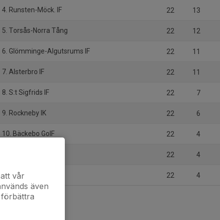
4. Runsten-Möck. IF
22
13
5. Torsås-Norra Tång
22
12
6. Glömminge-Algutsrums IF
22
11
7. Alsterbro IF
22
11
8. S:t Sigfrids IF
22
7
9. Rockneby IK
22
6
10. Bäckebo GoIF
22
4
11. Läckeby GoIF
22
4
12. Vissefjärda GIF
att vår
22
4
 används även
 förbättra