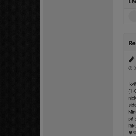
Le
Re
🧨
3
Ikv
(1-
nic
sid
Min
på ö
Rik
🖤