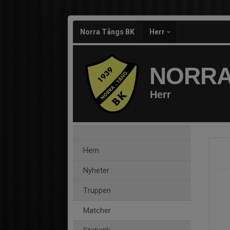
Norra Tångs BK
Herr
NORRA
Herr
Hem
Nyheter
Truppen
Matcher