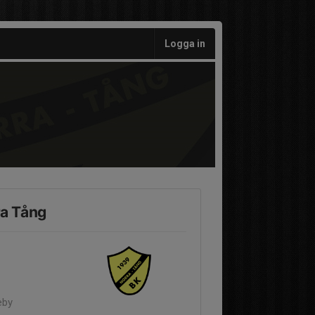
Logga in
ra Tång
eby