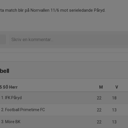
ta match blir på Norrvallen 11/6 mot serieledande Påryd.
bell
 5 SÖ Herr
M
V
1. IFK Påryd
22
18
2. Football Primetime FC
22
13
3. Möre BK
22
13