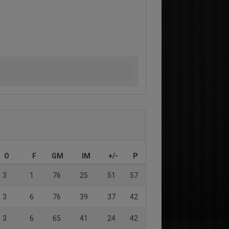
O
F
GM
IM
+/-
P
3
1
76
25
51
57
3
6
76
39
37
42
3
6
65
41
24
42