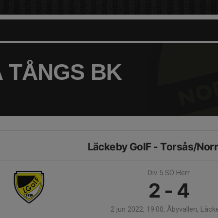
 TÅNGS BK
Läckeby GoIF - Torsås/Nor
Div 5 SÖ Herr
2 - 4
2 jun 2022, 19:00, Åbyvallen, Läck