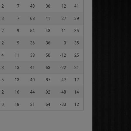
2
7
48
36
12
41
3
7
68
41
27
39
2
9
54
43
11
35
2
9
36
36
0
35
4
11
38
50
-12
25
3
13
41
63
-22
21
5
13
40
87
-47
17
2
16
44
92
-48
14
0
18
31
64
-33
12