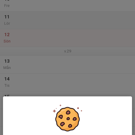
Fre
11
Lör
12
Sön
v.29
13
Mån
14
Tis
15
Ons
16
Tor
17