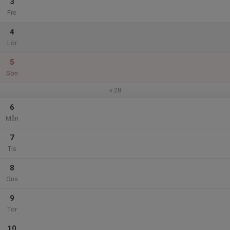
3
Fre
4
Lör
5
Sön
v.28
6
Mån
7
Tis
8
Ons
9
Tor
10