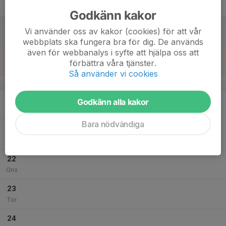
Fre
Godkänn kakor
18
Vi använder oss av kakor (cookies) för att vår
Lör
webbplats ska fungera bra för dig. De används
även för webbanalys i syfte att hjälpa oss att
19
förbättra våra tjänster.
Sön
Så använder vi cookies
v.30
20
Godkänn alla kakor
Mån
Bara nödvändiga
21
Tis
22
Ons
23
Tor
24