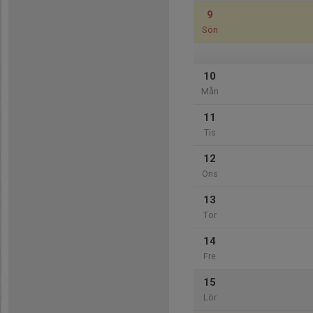
9
Sön
10
Mån
11
Tis
12
Ons
13
Tor
14
Fre
15
Lör