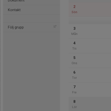
Dokument
2
Kontakt
Sön
Följ grupp
3
Mån
4
Tis
5
Ons
6
Tor
7
Fre
8
Lör