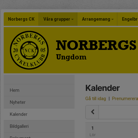
Norbergs CK
Våra grupper
Arrangemang
Engelbr
NORBERGS
Ungdom
Kalender
Hem
Gå till idag
|
Prenumerer
Nyheter
Kalender
Bildgalleri
1
Lör