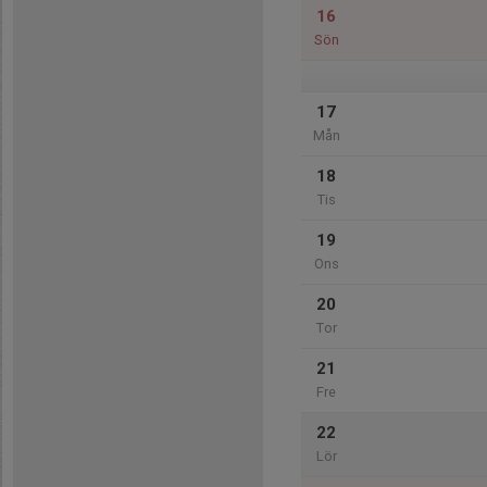
16
Sön
17
Mån
18
Tis
19
Ons
20
Tor
21
Fre
22
Lör