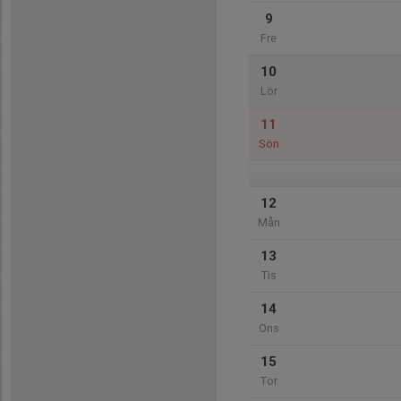
9
Fre
10
Lör
11
Sön
12
Mån
13
Tis
14
Ons
15
Tor