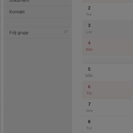
Dokument
2
Kontakt
Fre
3
Lör
Följ grupp
4
Sön
5
Mån
6
Tis
7
Ons
8
Tor