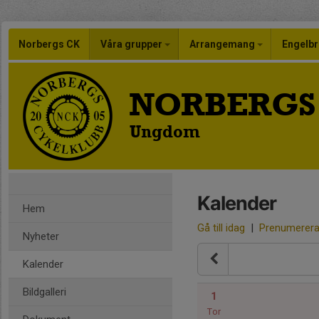
Norbergs CK
Våra grupper
Arrangemang
Engelbr
NORBERGS
Ungdom
Kalender
Hem
Gå till idag
|
Prenumerer
Nyheter
Kalender
Bildgalleri
1
Tor