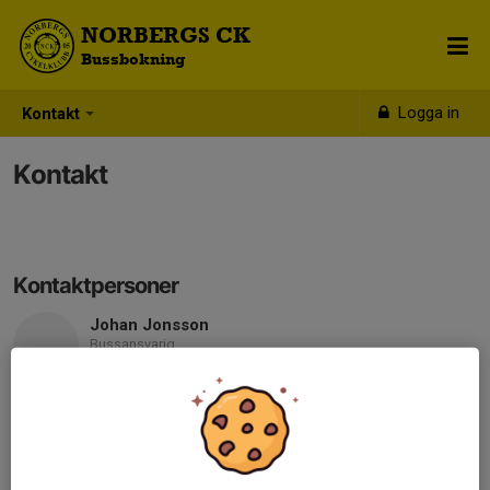
NORBERGS CK
Bussbokning
Logga in
Kontakt
Kontakt
Kontaktpersoner
Johan Jonsson
Bussansvarig
070-655 90 20
johan__jonsson@hotmail.com