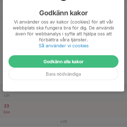
17
Godkänn kakor
Mån
Vi använder oss av kakor (cookies) för att vår
18
webbplats ska fungera bra för dig. De används
Tis
även för webbanalys i syfte att hjälpa oss att
19
förbättra våra tjänster.
Så använder vi cookies
Ons
20
Godkänn alla kakor
Tor
21
Bara nödvändiga
Fre
22
Lör
23
Sön
v.35