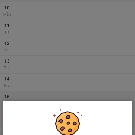
10
Mån
11
Tis
12
Ons
13
Tor
14
Fre
15
Lör
16
Sön
v.34