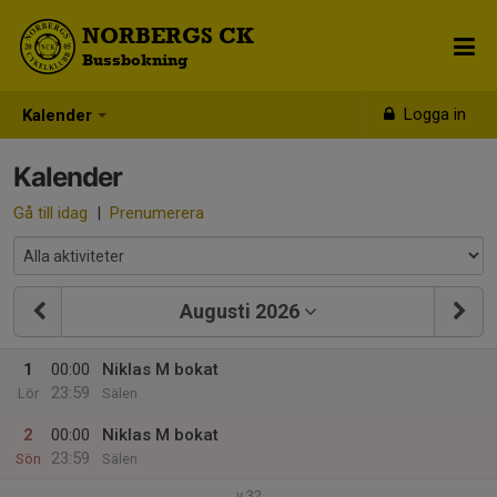
NORBERGS CK
Bussbokning
Logga in
Kalender
Kalender
Gå till idag
|
Prenumerera
Augusti 2026
1
00:00
Niklas M bokat
23:59
Lör
Sälen
2
00:00
Niklas M bokat
23:59
Sön
Sälen
v.32