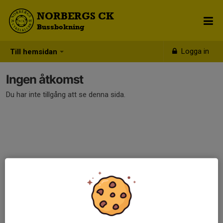
NORBERGS CK
Bussbokning
Logga in
Till hemsidan
Ingen åtkomst
Du har inte tillgång att se denna sida.