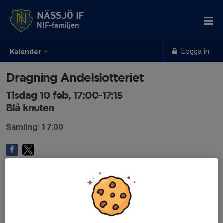
NÄSSJÖ IF
NIF-familjen
Logga in
Kalender
Dragning Andelslotteriet
Tisdag 10 feb, 17:00-17:15
Blå knuten
Samling: 17:00