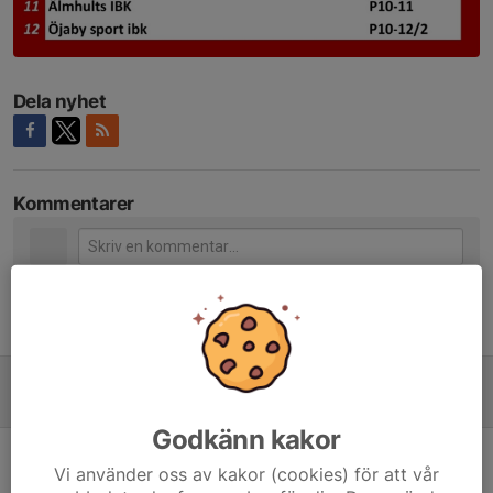
Dela nyhet
Kommentarer
Tidigare nyheter
Serie 26/27
10 jun, 18:16
0
Godkänn kakor
Fair Play Cup 2026
Vi använder oss av kakor (cookies) för att vår
22 mar, 16:27
0