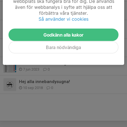
webbplats ska fungera bra för dig. De används
även för webbanalys i syfte att hjälpa oss att
Serie 25/26
förbättra våra tjänster.
14 jun 2025
2
Så använder vi cookies
Fair Play Cup 2025
6 mar 2025
0
Godkänn alla kakor
Serie 24/25
Bara nödvändiga
19 aug 2024
0
Preliminär seriedelning 23/24
7 jun 2023
0
Hej alla innebandysugna!
10 sep 2018
0