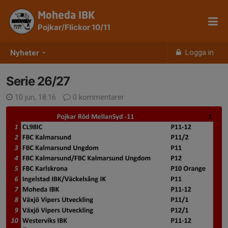
Moheda IBK
Pojkar/Flickor 10/11
Logga in
Nyheter
Serie 26/27
10 jun, 18:16
0 kommentarer