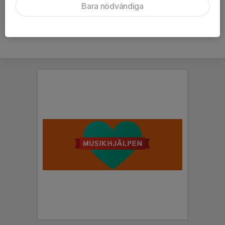
Vill du lyfta något gör du det via formuläret här
Bara nödvändiga