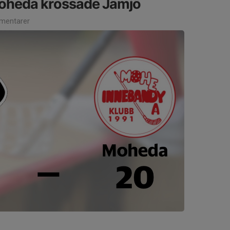
Moheda krossade Jämjö
mentarer