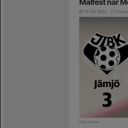
Målfest när 
19 feb 2024
0 kom
Från smp.se