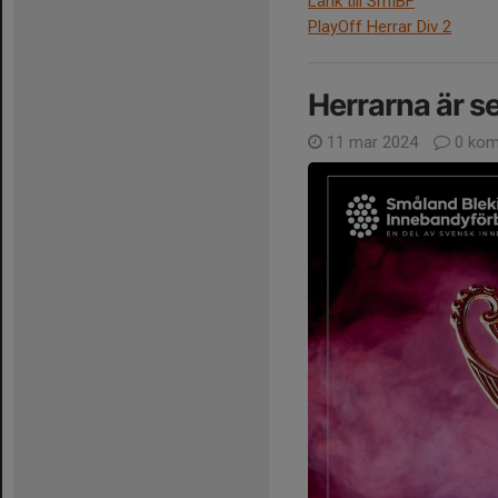
Länk till SmIBF
PlayOff Herrar Div 2
Herrarna är se
11 mar 2024
0 kom