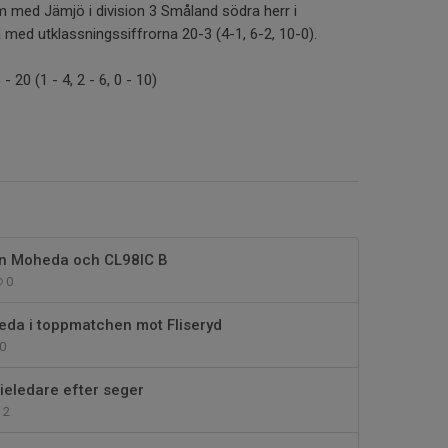
 med Jämjö i division 3 Småland södra herr i
 med utklassningssiffrorna 20-3 (4-1, 6-2, 10-0).
20 (1 - 4, 2 - 6, 0 - 10)
an Moheda och CL98IC B
0
eda i toppmatchen mot Fliseryd
0
ieledare efter seger
2