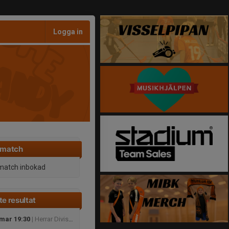
Logga in
 match
match inbokad
e resultat
 mar 19:30
| Herrar Division 3 Södra