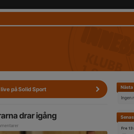
Nästa
live på Solid Sport
Ingen 
rarna drar igång
Senast
mentarer
Fre 13