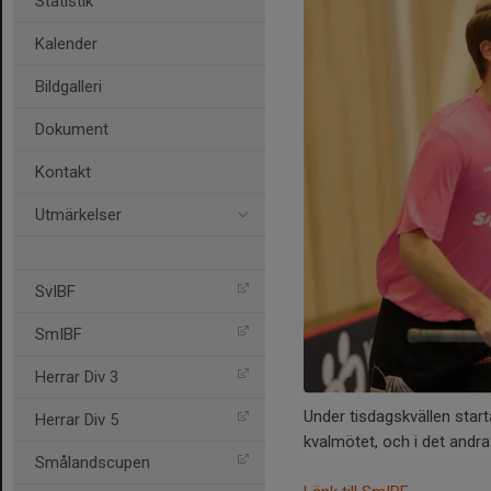
Statistik
Kalender
Bildgalleri
Dokument
Kontakt
Utmärkelser
SvIBF
SmIBF
Herrar Div 3
Under tisdagskvällen starta
Herrar Div 5
kvalmötet, och i det and
Smålandscupen