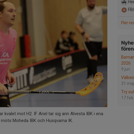
Her
FBC
Fler re
Nyhet
före
Beman
2026
9 jun
Välbe
31 maj
Try ou
17 feb
r kvalet mot H2. IF Ariel tar sig ann Alvesta IBK i ena
ra möts Moheda IBK och Husqvarna IK.