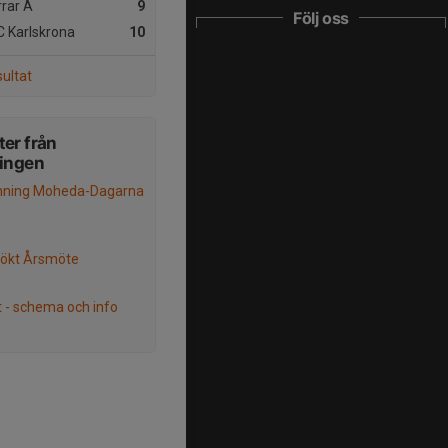
rar A
9
Följ oss
 Karlskrona
10
sultat
er från
ningen
ning Moheda-Dagarna
sökt Årsmöte
t - schema och info