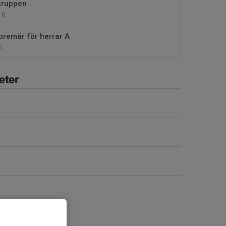
 truppen
0
premär för herrar A
0
eter