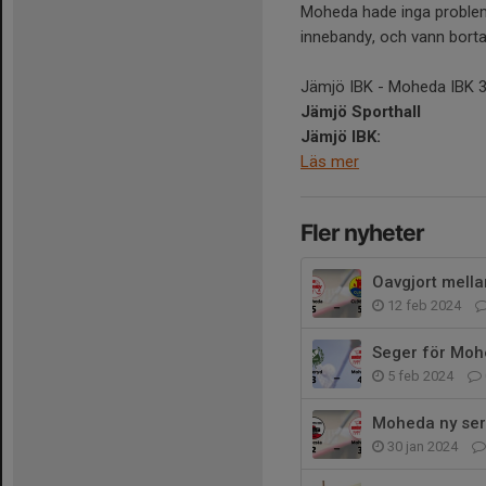
Moheda hade inga problem
innebandy, och vann borta
Jämjö IBK - Moheda IBK 3 - 
Jämjö Sporthall
Jämjö IBK:
Läs mer
Fler nyheter
Oavgjort mell
12 feb 2024
Seger för Moh
5 feb 2024
Moheda ny ser
30 jan 2024