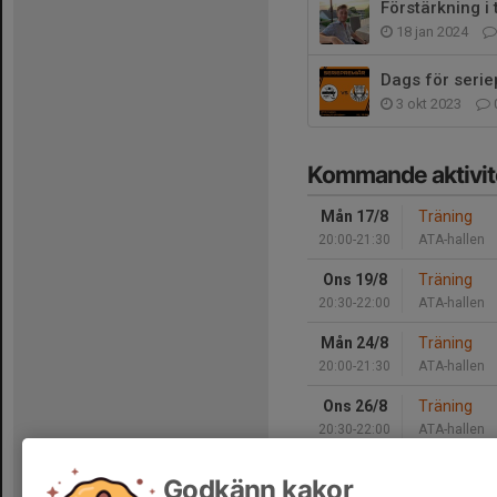
Förstärkning i
18 jan 2024
Dags för serie
3 okt 2023
Kommande aktivit
Mån 17/8
Träning
20:00-21:30
ATA-hallen
Ons 19/8
Träning
20:30-22:00
ATA-hallen
Mån 24/8
Träning
20:00-21:30
ATA-hallen
Ons 26/8
Träning
20:30-22:00
ATA-hallen
Mån 31/8
Träning
Godkänn kakor
20:00-21:30
ATA-hallen