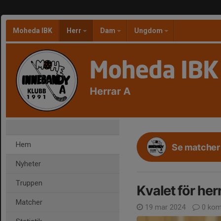
Moheda IBK
Herr
Dam
Ungdom
Moheda IBK
Herrar A
Hem
Se matcher 
Nyheter
Truppen
Kvalet för her
Matcher
19 mar 2024
0 kom