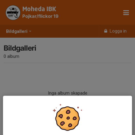
Moheda IBK
Pojkar/flickor 19
Logga in
Bildgalleri
Bildgalleri
0 album
Inga album skapade