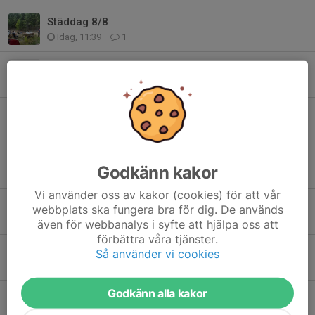
Städdag 8/8
Idag, 11:39
1
Forssens specialare
6 aug, 07:33
0
Abelssons Pokal 18/7 -26
19 jul, 11:05
2
Nya skjutinstruktörer
Godkänn kakor
6 jul, 10:57
3
Vi använder oss av kakor (cookies) för att vår
Midsommarhälsning
webbplats ska fungera bra för dig. De används
18 jun, 20:03
1
även för webbanalys i syfte att hjälpa oss att
förbättra våra tjänster.
Prislistan uppdaterad
Så använder vi cookies
4 jun, 12:00
0
Godkänn alla kakor
Styrelseprotokoll april-maj
3 jun, 19:00
0