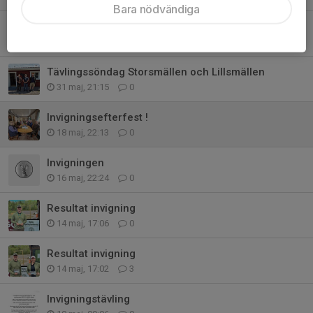
Bara nödvändiga
Tävlingssöndag Patronen
31 maj, 21:21
0
Tävlingssöndag Storsmällen och Lillsmällen
31 maj, 21:15
0
Invigningsefterfest !
18 maj, 22:13
0
Invigningen
16 maj, 22:24
0
Resultat invigning
14 maj, 17:06
0
Resultat invigning
14 maj, 17:02
3
Invigningstävling