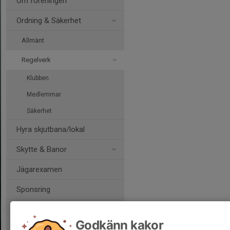
Om föreningen
Ordning & Säkerhet
Allmänt
Regelverk
Klubben
Medlemmar
Säkerhet
Hyra skjutbana/lokal
Skytte & Banor
Jägarexamen
Sponsring
Godkänn kakor
Jägarnas Riksförbund