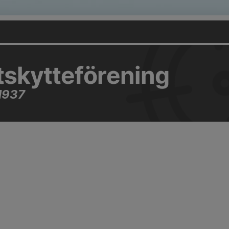
tskytteförening
1937