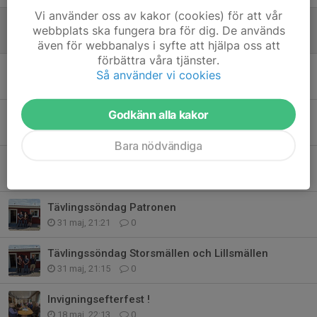
Vi använder oss av kakor (cookies) för att vår
Nya skjutinstruktörer
webbplats ska fungera bra för dig. De används
6 jul, 10:57
3
även för webbanalys i syfte att hjälpa oss att
förbättra våra tjänster.
Midsommarhälsning
Så använder vi cookies
18 jun, 20:03
1
Godkänn alla kakor
Prislistan uppdaterad
4 jun, 12:00
0
Bara nödvändiga
Styrelseprotokoll april-maj
3 jun, 19:00
0
Tävlingssöndag Patronen
31 maj, 21:21
0
Tävlingssöndag Storsmällen och Lillsmällen
31 maj, 21:15
0
Invigningsefterfest !
18 maj, 22:13
0