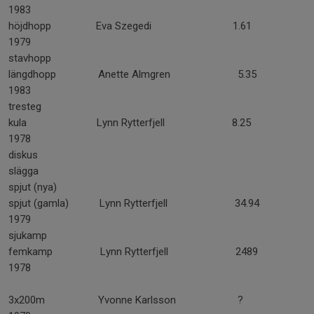
1983
höjdhopp Eva Szegedi 1.61
1979
stavhopp
längdhopp Anette Almgren 5.35
1983
tresteg
kula Lynn Rytterfjell 8.25
1978
diskus
slägga
spjut (nya)
spjut (gamla) Lynn Rytterfjell 34.94
1979
sjukamp
femkamp Lynn Rytterfjell 2489
1978
3x200m Yvonne Karlsson ?