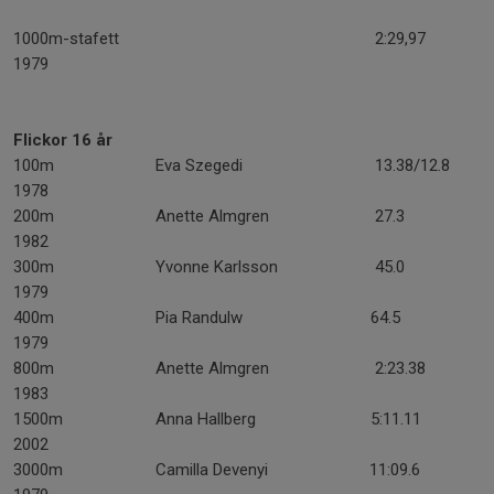
1000m-stafett 2:29,97
1979
Flickor 16 år
100m Eva Szegedi 13.38/12.8
1978
200m Anette Almgren 27.3
1982
300m Yvonne Karlsson 45.0
1979
400m Pia Randulw 64.5
1979
800m Anette Almgren 2:23.38
1983
1500m Anna Hallberg 5:11.11
2002
3000m Camilla Devenyi 11:09.6