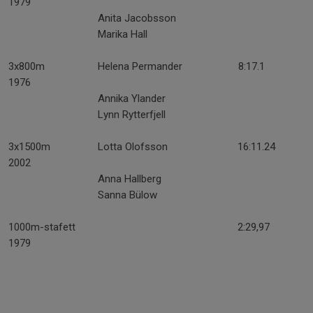
1979
Anita Jacobsson
Marika Hall
3x800m Helena Permander 8:17.1
1976
Annika Ylander
Lynn Rytterfjell
3x1500m Lotta Olofsson 16:11.24
2002
Anna Hallberg
Sanna Bülow
1000m-stafett 2:29,97
1979