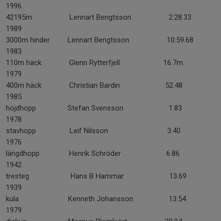
1996
42195m Lennart Bengtsson 2:28.33
1989
3000m hinder Lennart Bengtsson 10:59.68
1983
110m häck Glenn Rytterfjell 16.7m
1979
400m häck Christian Bardin 52.48
1985
höjdhopp Stefan Svensson 1.83
1978
stavhopp Leif Nilsson 3.40
1976
längdhopp Henrik Schröder 6.86
1942
tresteg Hans B Hammar 13.69
1939
kula Kenneth Johansson 13.54
1979