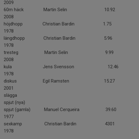
2009
60m häck Martin Selin 10.92
2008
höjdhopp Christian Bardin 1.75
1978
längdhopp Christian Bardin 5.96
1978
tresteg Martin Selin 9.99
2008
kula Jens Svensson 12.46
1978
diskus Egil Ramsten 15.27
2001
slägga
spjut (nya)
spjut (gamla) Manuel Cerqueira 39.60
1977
sexkamp Christian Bardin 4301
1978