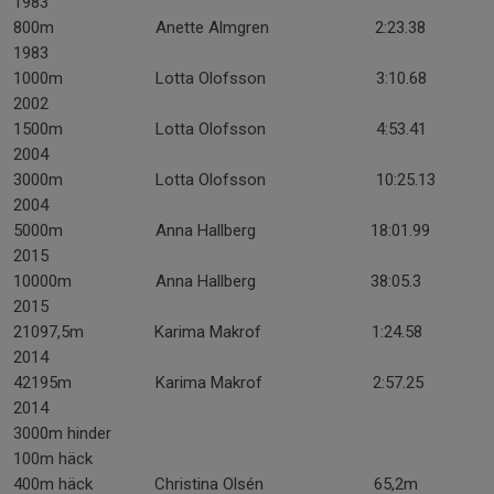
1983
800m Anette Almgren 2:23.38
1983
1000m Lotta Olofsson 3:10.68
2002
1500m Lotta Olofsson 4:53.41
2004
3000m Lotta Olofsson 10:25.13
2004
5000m Anna Hallberg 18:01.99
2015
10000m Anna Hallberg 38:05.3
2015
21097,5m Karima Makrof 1:24.58
2014
42195m Karima Makrof 2:57.25
2014
3000m hinder
100m häck
400m häck Christina Olsén 65,2m