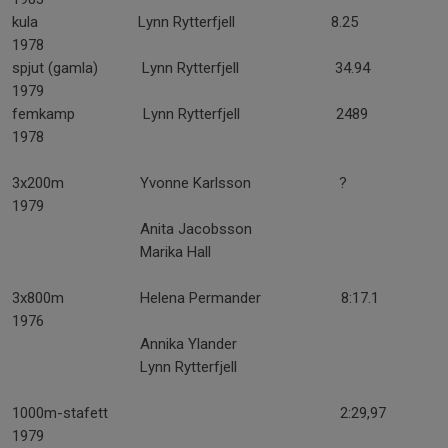
kula Lynn Rytterfjell 8.25
1978
spjut (gamla) Lynn Rytterfjell 34.94
1979
femkamp Lynn Rytterfjell 2489
1978
3x200m Yvonne Karlsson ?
1979
Anita Jacobsson
Marika Hall
3x800m Helena Permander 8:17.1
1976
Annika Ylander
Lynn Rytterfjell
1000m-stafett 2:29,97
1979