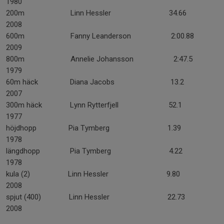
1980
200m Linn Hessler 34.66
2008
600m Fanny Leanderson 2:00.88
2009
800m Annelie Johansson 2:47.5
1979
60m häck Diana Jacobs 13.2
2007
300m häck Lynn Rytterfjell 52.1
1977
höjdhopp Pia Tymberg 1.39
1978
längdhopp Pia Tymberg 4.22
1978
kula (2) Linn Hessler 9.80
2008
spjut (400) Linn Hessler 22.73
2008