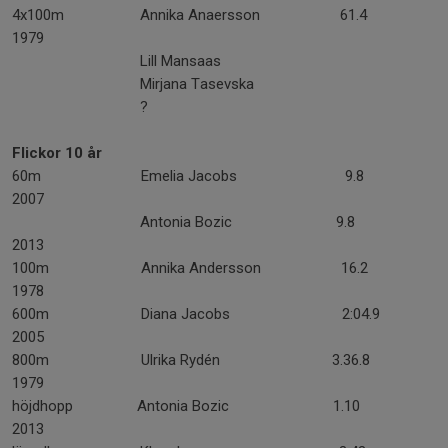
4x100m Annika Anaersson 61.4
1979
Lill Mansaas
Mirjana Tasevska
?
Flickor 10 år
60m Emelia Jacobs 9.8
2007
Antonia Bozic 9.8
2013
100m Annika Andersson 16.2
1978
600m Diana Jacobs 2:04.9
2005
800m Ulrika Rydén 3.36.8
1979
höjdhopp Antonia Bozic 1.10
2013