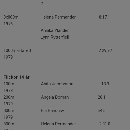
?
3x800m Helena Permander 8:17.1
1976
Annika Ylander
Lynn Rytterfjell
1000m-stafett 2:29,97
1979
Flickor 14 år
100m Anita Jacobsson 13.3
1978
200m Angela Boman 28.1
1979
400m Pia Randulw 64.5
1979
800m Helena Permander 2:31.0