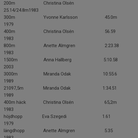
200m Christina Olsén
25.14/24.8m1983
300m Yvonne Karlsson 45.0m
1979
400m Christina Olsén 56.59
1983
800m Anette Almgren 2:23.38
1983
1500m Anna Hallberg 5:10.58
2003
3000m Miranda Odak 10:55.6
1989
21097,5m Miranda Odak 1:34.51
1989
400m häck Christina Olsén 65,2m
1983
höjdhopp Eva Szegedi 1.61
1979
längdhopp Anette Almgren 5.35
1983