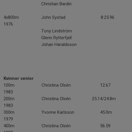
Christian Bardin
4x800m John Systad 8:25.96
1976
Tony Lindström
Glenn Rytterfjell
Johan Haraldsson
Kvinnor senior
100m Christina Olsén 12.67
1983
200m Christina Olsén 25.14/24.8m
1983
300m Yvonne Karlsson 45.0m
1979
400m Christina Olsén 56.59