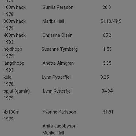
1979
100m häck Gunilla Persson 20.0
1978
300m häck Marika Hall 51.13/49.5
1979
400m häck Christina Olsén 65,2
1983
höjdhopp Susanne Tymberg 1.55
1979
längdhopp Anette Almgren 5.35
1983
kula Lynn Rytterfjell 8.25
1978
spjut (gamla) Lynn Rytterfjell 34.94
1979
4x100m Yvonne Karlsson 51.81
1979
Anita Jacobsson
Marika Hall