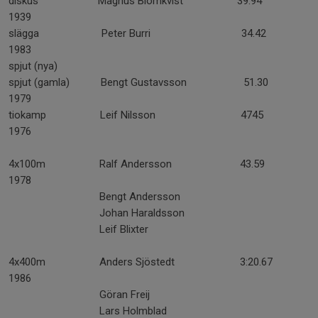
diskus Magnus Blomkvist 39.94
1939
slägga Peter Burri 34.42
1983
spjut (nya)
spjut (gamla) Bengt Gustavsson 51.30
1979
tiokamp Leif Nilsson 4745
1976
4x100m Ralf Andersson 43.59
1978
Bengt Andersson
Johan Haraldsson
Leif Blixter
4x400m Anders Sjöstedt 3:20.67
1986
Göran Freij
Lars Holmblad