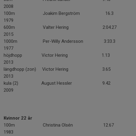
2008
100m Joakim Bergström 16.3
1979
600m Valter Hering 2:04.27
2015
1000m Per-Willy Andersson 3:33.3
1977
höjdhopp Victor Hering 1.13
2013
längdhopp (zon) Victor Hering 3.65
2013
kula (2) August Hessler 9.42
2009
Kvinnor
22 år
100m Christina Olsén 12.67
1983