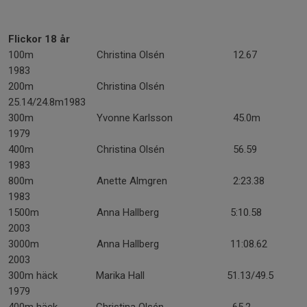
Flickor 18 år
100m Christina Olsén 12.67
1983
200m Christina Olsén
25.14/24.8m1983
300m Yvonne Karlsson 45.0m
1979
400m Christina Olsén 56.59
1983
800m Anette Almgren 2:23.38
1983
1500m Anna Hallberg 5:10.58
2003
3000m Anna Hallberg 11:08.62
2003
300m häck Marika Hall 51.13/49.5
1979