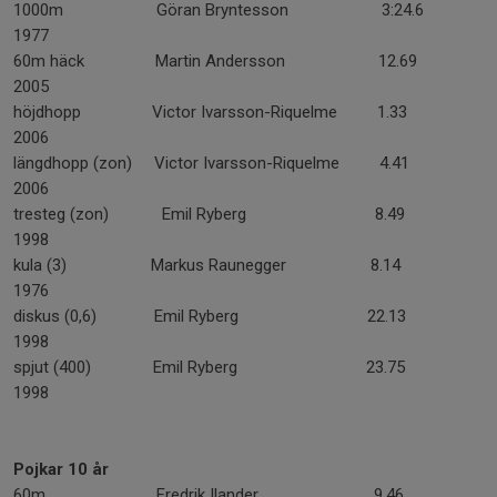
1000m Göran Bryntesson 3:24.6
1977
60m häck Martin Andersson 12.69
2005
höjdhopp Victor Ivarsson-Riquelme 1.33
2006
längdhopp (zon) Victor Ivarsson-Riquelme 4.41
2006
tresteg (zon) Emil Ryberg 8.49
1998
kula (3) Markus Raunegger 8.14
1976
diskus (0,6) Emil Ryberg 22.13
1998
spjut (400) Emil Ryberg 23.75
1998
Pojkar 10 år
60m Fredrik Ilander 9.46