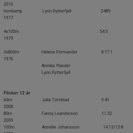
2010
femkamp Lynn Rytterfjell 2489
1977
4x100m 54.5
1979
3x800m Helena Permander 8:17.1
1976
Annika Ylander
Lynn Rytterfjell
Flickor 12 år
60m Julia Törnblad 9.41
2008
80m Fanny Leanderson 11.32
2009
100m Annelie Johansson 14.13/13.8