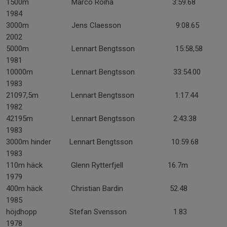
1500m Marco Roiha 3:59.68
1984
3000m Jens Claesson 9:08.65
2002
5000m Lennart Bengtsson 15:58,58
1981
10000m Lennart Bengtsson 33:54.00
1983
21097,5m Lennart Bengtsson 1:17.44
1982
42195m Lennart Bengtsson 2:43.38
1983
3000m hinder Lennart Bengtsson 10:59.68
1983
110m häck Glenn Rytterfjell 16.7m
1979
400m häck Christian Bardin 52.48
1985
höjdhopp Stefan Svensson 1.83
1978