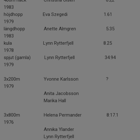
400m häck Christina Olsén 65,2
1983
höjdhopp Eva Szegedi 1.61
1979
längdhopp Anette Almgren 5.35
1983
kula Lynn Rytterfjell 8.25
1978
spjut (gamla) Lynn Rytterfjell 34.94
1979
3x200m Yvonne Karlsson ?
1979
Anita Jacobsson
Marika Hall
3x800m Helena Permander 8:17.1
1976
Annika Ylander
Lynn Rytterfjell