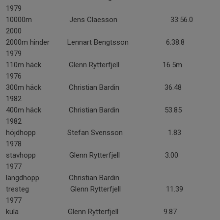
1979
10000m Jens Claesson 33:56.0
2000
2000m hinder Lennart Bengtsson 6:38.8
1979
110m häck Glenn Rytterfjell 16.5m
1976
300m häck Christian Bardin 36.48
1982
400m häck Christian Bardin 53.85
1982
höjdhopp Stefan Svensson 1.83
1978
stavhopp Glenn Rytterfjell 3.00
1977
längdhopp Christian Bardin
tresteg Glenn Rytterfjell 11.39
1977
kula Glenn Rytterfjell 9.87