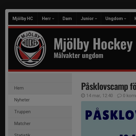
Mjölby HC
Herr
Dam
Junior
Ungdom
Mjölby Hockey
Målvakter ungdom
Påsklovscamp fö
Hem
14 mar, 12:40
0 kom
Nyheter
Truppen
Matcher
Statistik