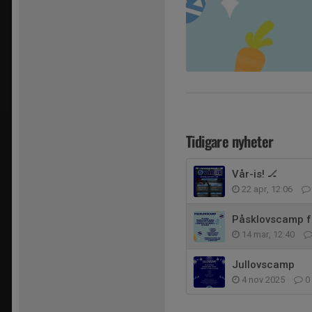
Tidigare nyheter
Vår-is! 🏒
22 apr, 12:06
Påsklovscamp fö
14 mar, 12:40
Jullovscamp
4 nov 2025
0