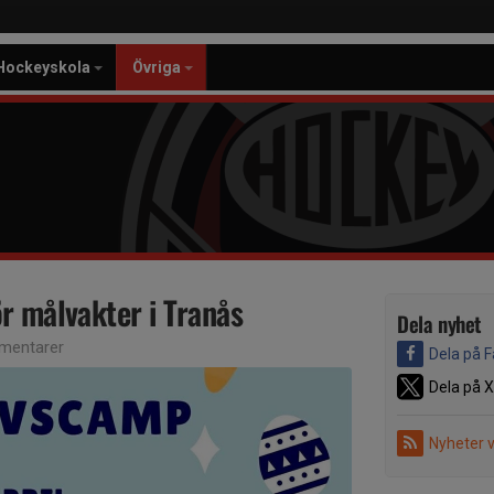
Hockeyskola
Övriga
r målvakter i Tranås
Dela nyhet
mentarer
Dela på 
Dela på X
Nyheter 