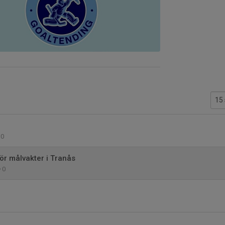
0
r målvakter i Tranås
0