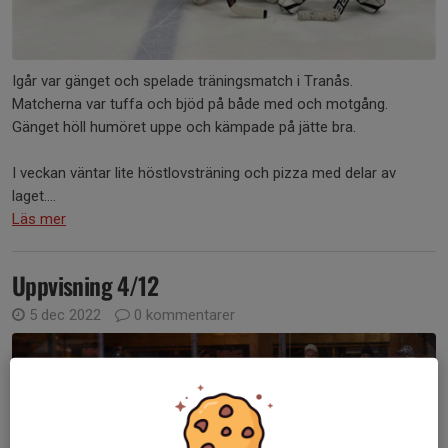
Igår var gänget och spelade träningsmatch i Tranås.
Matcherna var tuffa och bjöd på både med och motgång.
Gänget höll humöret uppe och kämpade på jätte bra.
I veckan väntar lite höstlovsträning och pizza med delar av
laget....
Läs mer
Uppvisning 4/12
5 dec 2022
0 kommentarer