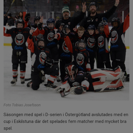
Foto Tobias Josefsson
Säsongen med spel i D-serien i Östergötland avslutades med en
cup i Eskilstuna där det spelades fem matcher med mycket bra
spel.