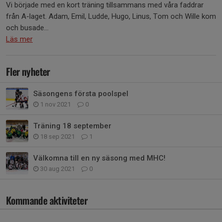
Vi började med en kort träning tillsammans med våra faddrar
från A-laget. Adam, Emil, Ludde, Hugo, Linus, Tom och Wille kom
och busade...
Läs mer
Fler nyheter
Säsongens första poolspel
1 nov 2021
0
Träning 18 september
18 sep 2021
1
Välkomna till en ny säsong med MHC!
30 aug 2021
0
Kommande aktiviteter