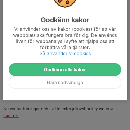
Godkänn kakor
Vi använder oss av kakor (cookies) för att vår
webbplats ska fungera bra för dig. De används
även för webbanalys i syfte att hjälpa oss att
förbättra våra tjänster.
Så använder vi cookies
Godkänn alla kakor
Foto Tobias Josefsson
Bara nödvändiga
Igår var ett gäng spelare från Vargligan med och spelade
uppvisningsmatch när A-laget vann hemma mot Kungälv och i
lördags spelade laget poolspel i Tranås!
Nu väntar träningar och ev lite extra jullovshockey innan vi...
Läs mer