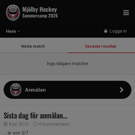
Mjölby Hockey
Summercamp 2026
Logga in
Hem
Nästa match
Senaste resultat
Inga tidigare matcher
Anmälan
Sista dag för anmälan…
4 jul, 00:21
0 kommentarer
… är sön 5/7.