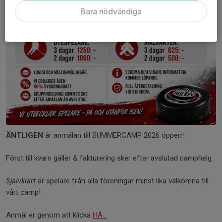
Bara nödvändiga
ÄNTLIGEN
är anmälan till SUMMERCAMP 2026 öppen!
Först till kvarn gäller & fakturering sker efter avslutad camphelg.
Självklart
är spelare från alla föreningar minst lika välkomna till
vårt camp!
Anmäl er genom att klicka
HÄ...