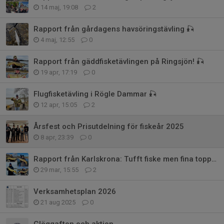
14 maj, 19:08
2
Rapport från gårdagens havsöringstävling 🎣
4 maj, 12:55
0
Rapport från gäddfisketävlingen på Ringsjön! 🎣
19 apr, 17:19
0
Flugfisketävling i Rögle Dammar 🎣
12 apr, 15:05
2
Årsfest och Prisutdelning för fiskeår 2025
8 apr, 23:39
0
Rapport från Karlskrona: Tufft fiske men fina toppar!
29 mar, 15:55
2
Verksamhetsplan 2026
21 aug 2025
0
Glöggafton och aktion