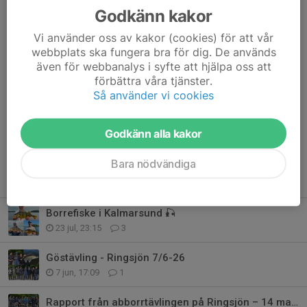
2025 då ingen tävling arrangerades.
Godkänn kakor
Stort grattis till alla vinnare och tack för en fantastisk kväll! Nu
Vi använder oss av kakor (cookies) för att vår
blickar vi framåt mot ett minst lika spännande fiskeår 2026!
webbplats ska fungera bra för dig. De används
även för webbanalys i syfte att hjälpa oss att
Skitfiske 🎣
förbättra våra tjänster.
Så använder vi cookies
Dela nyhet
Godkänn alla kakor
Bara nödvändiga
Tidigare nyheter
Borrefiske i Kalmarsund 🎣
23 jul, 23:15
3
Göstävling - Ringsjön 7/6-26
7 jun, 17:09
1
Rapport från abborrtävlingen på Ringsjön – 14 maj 🎣