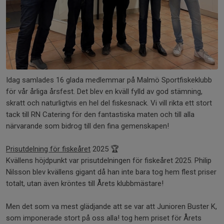
Idag samlades 16 glada medlemmar på Malmö Sportfiskeklubb
för vår årliga årsfest. Det blev en kväll fylld av god stämning,
skratt och naturligtvis en hel del fiskesnack. Vi vill rikta ett stort
tack till RN Catering för den fantastiska maten och till alla
närvarande som bidrog till den fina gemenskapen!
Prisutdelning för fiskeåret
2025 🏆
Kvällens höjdpunkt var prisutdelningen för fiskeåret 2025. Philip
Nilsson blev kvällens gigant då han inte bara tog hem flest priser
totalt, utan även kröntes till Årets klubbmästare!
Men det som va mest glädjande att se var att Junioren Buster K,
som imponerade stort på oss alla! tog hem priset för Årets