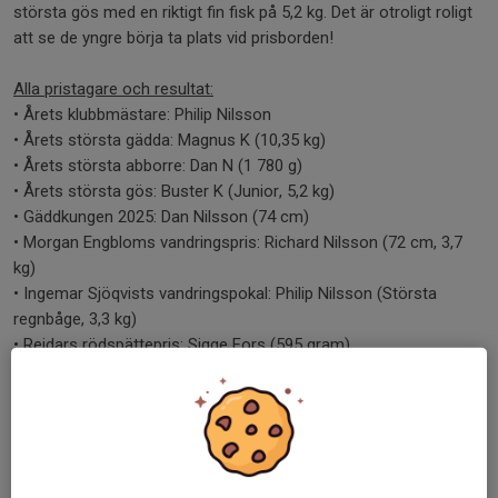
största gös med en riktigt fin fisk på 5,2 kg. Det är otroligt roligt
att se de yngre börja ta plats vid prisborden!
Alla pristagare och resultat:
• Årets klubbmästare: Philip Nilsson
• Årets största gädda: Magnus K (10,35 kg)
• Årets största abborre: Dan N (1 780 g)
• Årets största gös: Buster K (Junior, 5,2 kg)
• Gäddkungen 2025: Dan Nilsson (74 cm)
• Morgan Engbloms vandringspris: Richard Nilsson (72 cm, 3,7
kg)
• Ingemar Sjöqvists vandringspokal: Philip Nilsson (Största
regnbåge, 3,3 kg)
• Reidars rödspättepris: Sigge Fors (595 gram)
• Bengt Backmans vandringspris: Philip Nilsson
• Arne Bergmans minnespris: Philip Nilsson (Abborre 46 cm
fångad i Malmö kanal)
Värt att notera är att titeln "Horngäddekungen" förblir vakant för