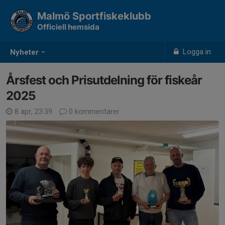
Malmö Sportfiskeklubb
Officiell hemsida
Logga in
Nyheter
Årsfest och Prisutdelning för fiskeår
2025
8 apr, 23:39
0 kommentarer