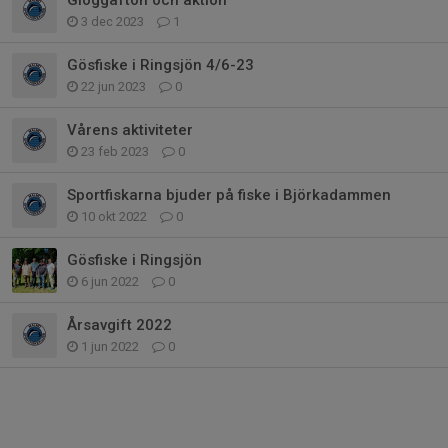
3 dec 2023
1
Gösfiske i Ringsjön 4/6-23
22 jun 2023
0
Vårens aktiviteter
23 feb 2023
0
Sportfiskarna bjuder på fiske i Björkadammen
10 okt 2022
0
Gösfiske i Ringsjön
6 jun 2022
0
Årsavgift 2022
1 jun 2022
0